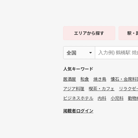
エリア
から探す
駅・
人気キーワード
居酒屋
和食
焼き鳥
懐石・会席料
アジア料理
喫茶・カフェ
リラクゼ
ビジネスホテル
内科
小児科
動物
掲載者ログイン