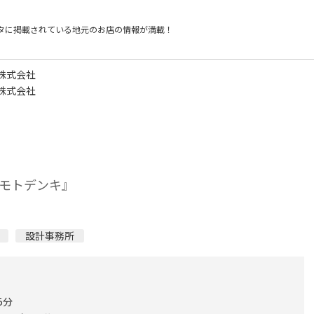
タに掲載されている
地元のお店の情報が満載！
株式会社
株式会社
モトデンキ』
設計事務所
5分