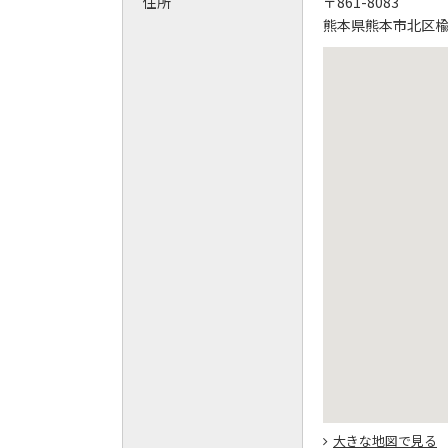
住所
〒861-8083
熊本県熊本市北区楡木2
大きな地図で見る