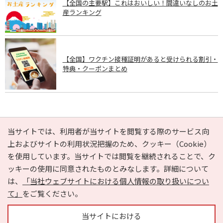
【全国の主要駅】これはおいしい！間違いなしのお土
産ランキング
【全国】ワクチン接種証明があると受けられる割引・
特典・クーポンまとめ
PAGE TOP
当サイトでは、利用者が当サイトを閲覧する際のサービス向
上およびサイトの利用状況把握のため、クッキー（Cookie）
を使用しています。当サイトでは閲覧を継続されることで、ク
e-NAVITA（イーナビタ）とは？
お気に入り
ヘルプ
ッキーの使用に同意されたものとみなします。詳細について
利用規約
個人情報の取り扱いについて
運営会社
は、
「当社ウェブサイトにおける個人情報の取り扱いについ
サイトマップ
広告掲載に関するお問い合わせ
て」
をご覧ください。
サイトの内容に関するお問い合わせ
当サイトにおける