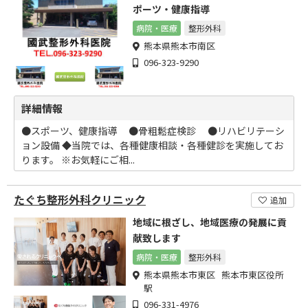
ポーツ・健康指導
病院・医療
整形外科
熊本県熊本市南区
096-323-9290
詳細情報
●スポーツ、健康指導 ●骨粗鬆症検診 ●リハビリテーシ
ョン設備 ◆当院では、各種健康相談・各種健診を実施してお
ります。 ※お気軽にご相...
たぐち整形外科クリニック
追加
地域に根ざし、地域医療の発展に貢
献致します
病院・医療
整形外科
熊本県熊本市東区 熊本市東区役所
駅
096-331-4976