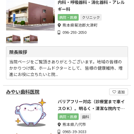
内科・呼吸器科・消化器科・アレル
ギー科
病院・医療
クリニック
熊本県菊池郡大津町
096-293-2050
院長挨拶
当院ページをご覧頂きありがとうございます。地域の皆様の
かかりつけ医、ホームドクターとして、 皆様の健康維持、増
進にお役に立ちたいと院...
みやい歯科医院
追加
バリアフリー対応（診療室まで車イ
スＯＫ）。明るく・清潔な院内で、
全室個室をご用意しています
病院・医療
歯科
熊本県八代市
0965-39-3033