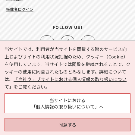
掲載者ログイン
FOLLOW US!
当サイトでは、利用者が当サイトを閲覧する際のサービス向
上およびサイトの利用状況把握のため、クッキー（Cookie）
を使用しています。当サイトでは閲覧を継続されることで、ク
e-NAVITA（イーナビタ）とは？
お気に入り
ヘルプ
ッキーの使用に同意されたものとみなします。詳細について
利用規約
個人情報の取り扱いについて
運営会社
は、
「当社ウェブサイトにおける個人情報の取り扱いについ
サイトマップ
広告掲載に関するお問い合わせ
て」
をご覧ください。
サイトの内容に関するお問い合わせ
当サイトにおける
「個人情報の取り扱いについて」へ
同意する
Copyright © HYOJITO.Co.,Ltd. All Rights Reserved.