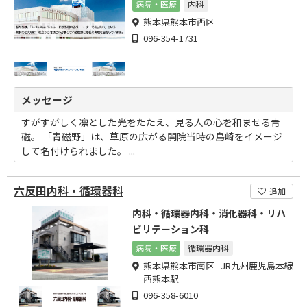
病院・医療
内科
熊本県熊本市西区
096-354-1731
メッセージ
すがすがしく凛とした光をたたえ、見る人の心を和ませる青
磁。 「青磁野」は、草原の広がる開院当時の島崎をイメージ
して名付けられました。 ...
六反田内科・循環器科
追加
内科・循環器内科・消化器科・リハ
ビリテーション科
病院・医療
循環器内科
熊本県熊本市南区 JR九州鹿児島本線
西熊本駅
096-358-6010