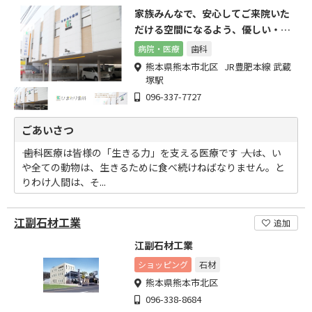
家族みんなで、安心してご来院いた
だける空間になるよう、優しい・丁
寧な治療を心掛けてます
病院・医療
歯科
熊本県熊本市北区 JR豊肥本線 武蔵
塚駅
096-337-7727
ごあいさつ
―― 歯科医療は皆様の「生きる力」を支える医療です ―― 人は、い
や全ての動物は、生きるために食べ続けねばなりません。と
りわけ人間は、そ...
江副石材工業
追加
江副石材工業
ショッピング
石材
熊本県熊本市北区
096-338-8684