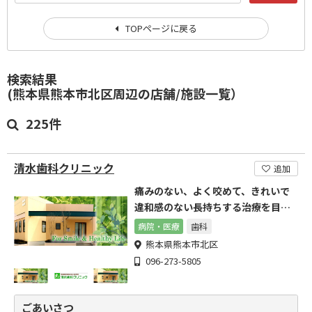
TOPページに戻る
検索結果
(熊本県熊本市北区周辺の店舗/施設一覧）
225件
清水歯科クリニック
追加
痛みのない、よく咬めて、きれいで
違和感のない長持ちする治療を目指
しています。
病院・医療
歯科
熊本県熊本市北区
096-273-5805
ごあいさつ