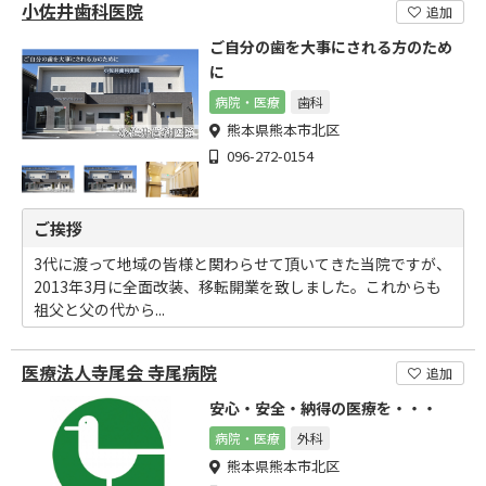
小佐井歯科医院
追加
ご自分の歯を大事にされる方のため
に
病院・医療
歯科
熊本県熊本市北区
096-272-0154
ご挨拶
3代に渡って地域の皆様と関わらせて頂いてきた当院ですが、
2013年3月に全面改装、移転開業を致しました。これからも
祖父と父の代から...
医療法人寺尾会 寺尾病院
追加
安心・安全・納得の医療を・・・
病院・医療
外科
熊本県熊本市北区