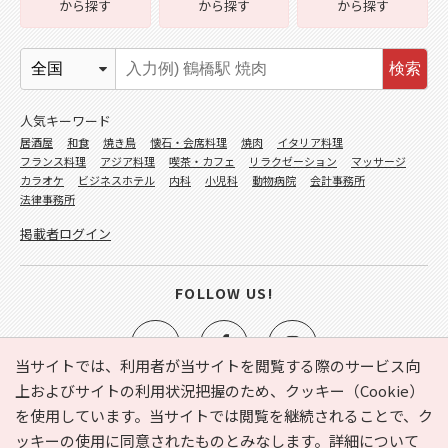
から探す
から探す
から探す
検索
人気キーワード
居酒屋
和食
焼き鳥
懐石・会席料理
焼肉
イタリア料理
フランス料理
アジア料理
喫茶・カフェ
リラクゼーション
マッサージ
カラオケ
ビジネスホテル
内科
小児科
動物病院
会計事務所
法律事務所
掲載者ログイン
FOLLOW US!
当サイトでは、利用者が当サイトを閲覧する際のサービス向
上およびサイトの利用状況把握のため、クッキー（Cookie）
を使用しています。当サイトでは閲覧を継続されることで、ク
e-NAVITA（イーナビタ）とは？
お気に入り
ヘルプ
ッキーの使用に同意されたものとみなします。詳細について