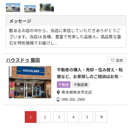
メッセージ
数あるお店の中から、当店に来店していただきありがとうご
ざいます。当店は 各種、豊富で充実した品揃え。高品質な墓
石を特別価格でお届けし...
ハウスドゥ 龍田
追加
不動産の購入・売却・住み替え・転
居など、お家探しのご相談はお気軽
に!
不動産
不動産業
熊本県熊本市北区
096-201-2905
1
2
3
4
5