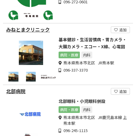
096-272-0601
みねとまクリニック
追加
基本健診・生活習慣病・胃カメラ・
大腸カメラ・エコー・X線、心電図
病院・医療
内科
熊本県熊本市北区 JR熊本駅
096-337-3370
北部病院
追加
北部眼科・小児眼科併設
病院・医療
内科
熊本県熊本市北区 JR鹿児島本線 上
熊本駅
096-245-1115