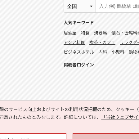
人気キーワード
居酒屋
和食
焼き鳥
懐石・会席料
アジア料理
喫茶・カフェ
リラクゼ
ビジネスホテル
内科
小児科
動物
掲載者ログイン
際のサービス向上およびサイトの利用状況把握のため、クッキー（C
同意されたものとみなします。詳細については、
「当社ウェブサイ
Copyright © HYOJITO.Co.,Ltd. All Rights Reserved.