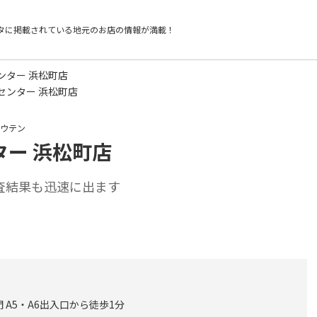
タに掲載されている
地元のお店の情報が満載！
ンター 浜松町店
センター 浜松町店
ョウテン
ター 浜松町店
査結果も迅速に出ます
 A5・A6出入口から徒歩1分