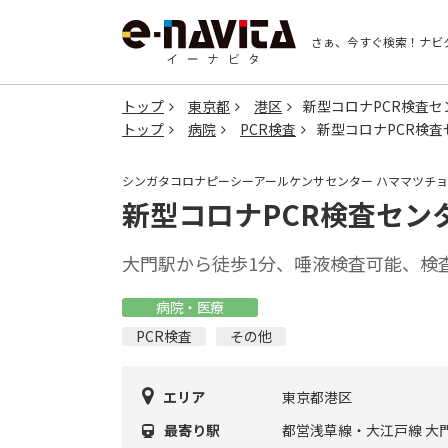
さぁ、今すぐ検索！
ナビ
トップ
東京都
港区
新型コロナPCR検査セ
トップ
病院
PCR検査
新型コロナPCR検査
シンガタコロナピーシーアールケンサセンター ハママツチ
新型コロナPCR検査セン
大門駅から徒歩1分、唾液検査可能、検
病院・医療
PCR検査
その他
エリア
東京都港区
最寄り駅
都営浅草線・大江戸線 大門