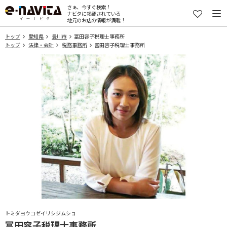
さぁ、今すぐ検索！
ナビタに掲載されている
地元のお店の情報が満載！
トップ
愛知県
豊川市
冨田容子税理士事務所
トップ
法律・会計
税務事務所
冨田容子税理士事務所
トミダヨウコゼイリシジムショ
冨田容子税理士事務所