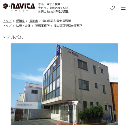
さぁ、今すぐ検索！
ナビタに掲載されている
地元のお店の情報が満載！
トップ
愛知県
豊川市
福山陽司税理士事務所
トップ
法律・会計
税務事務所
福山陽司税理士事務所
アルバム