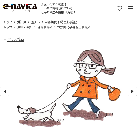
さぁ、今すぐ検索！
ナビタに掲載されている
地元のお店の情報が満載！
トップ
愛知県
豊川市
中野美代子税理士事務所
トップ
法律・会計
税務事務所
中野美代子税理士事務所
アルバム