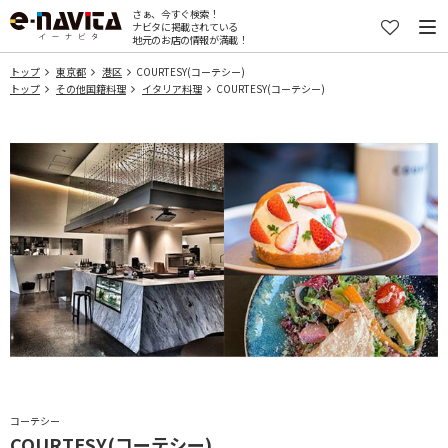
さぁ、今すぐ検索！
ナビタに掲載されている
地元のお店の情報が満載！
トップ
東京都
港区
COURTESY(コーテシー)
トップ
その他国籍料理
イタリア料理
COURTESY(コーテシー)
コーテシー
COURTESY(コーテシー)