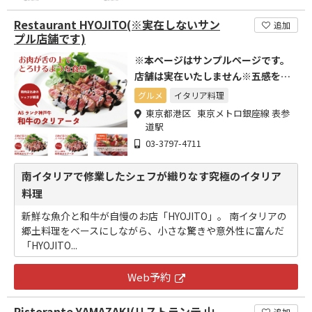
Restaurant HYOJITO(※実在しないサン
追加
プル店舗です)
※本ページはサンプルページです。
店舗は実在いたしません※五感を震
わせるイタリアンの名店。名物「和
グルメ
イタリア料理
牛のタリアータ」は口の中でとろけ
東京都港区 東京メトロ銀座線 表参
る柔らかさ！
道駅
03-3797-4711
南イタリアで修業したシェフが織りなす究極のイタリア
料理
新鮮な魚介と和牛が自慢のお店「HYOJITO」。 南イタリアの
郷土料理をベースにしながら、小さな驚きや意外性に富んだ
「HYOJITO...
Web予約
Ristorante YAMAZAKI(リストランテ 山
追加