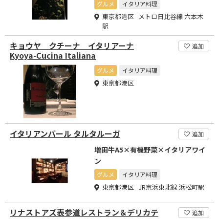
ドなコミュニティーを提供
グルメ
イタリア料理
東京都港区 メトロ日比谷線 六本木
駅
キョウヤ クチーナ イタリアーナ
追加
Kyoya-Cucina Italiana
グルメ
イタリア料理
東京都港区
イタリアンバール タルタルーガ
追加
増田牛A5×有機野菜×イタリアワイ
ン
グルメ
イタリア料理
東京都港区 JR京浜東北線 浜松町駅
リナストアズ表参道レストラン＆デリカテ
追加