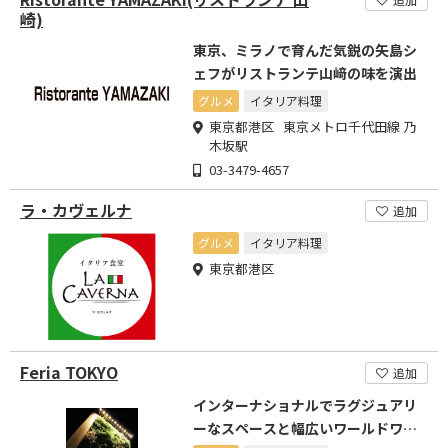
崎)
東京、ミラノで育んだ気鋭の矢島シ
ェフがリストランテ山﨑の味を演出
グルメ
イタリア料理
東京都港区 東京メトロ千代田線 乃
木坂駅
03-3479-4657
ラ・カヴェルナ
追加
グルメ
イタリア料理
東京都港区
Feria TOKYO
追加
インターナショナルでラグジュアリ
ーなスペースと幅広いワールドワイ