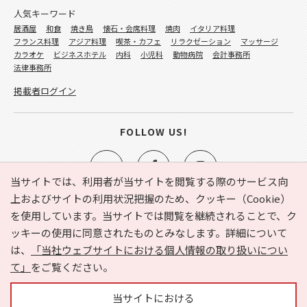
人気キーワード
居酒屋
和食
焼き鳥
懐石・会席料理
焼肉
イタリア料理
フランス料理
アジア料理
喫茶・カフェ
リラクゼーション
マッサージ
カラオケ
ビジネスホテル
内科
小児科
動物病院
会計事務所
法律事務所
掲載者ログイン
FOLLOW US!
当サイトでは、利用者が当サイトを閲覧する際のサービス向
上およびサイトの利用状況把握のため、クッキー（Cookie）
を使用しています。当サイトでは閲覧を継続されることで、ク
e-NAVITA（イーナビタ）とは？
お気に入り
ヘルプ
ッキーの使用に同意されたものとみなします。詳細について
利用規約
個人情報の取り扱いについて
運営会社
は、
「当社ウェブサイトにおける個人情報の取り扱いについ
サイトマップ
広告掲載に関するお問い合わせ
て」
をご覧ください。
サイトの内容に関するお問い合わせ
当サイトにおける