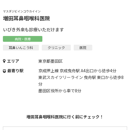
マスダジビインコウカイイン
増田耳鼻咽喉科医院
いびき外来も診療いただけます
病院・医療
耳鼻いんこう科
クリニック
医院
エリア
東京都墨田区
最寄り駅
京成押上線 京成曳舟駅 A4出口から徒歩4分
東武スカイツリーライン 曳舟駅 東口から徒歩8
分
墨田区役所から車で8分
増田耳鼻咽喉科医院に行く前にチェック！