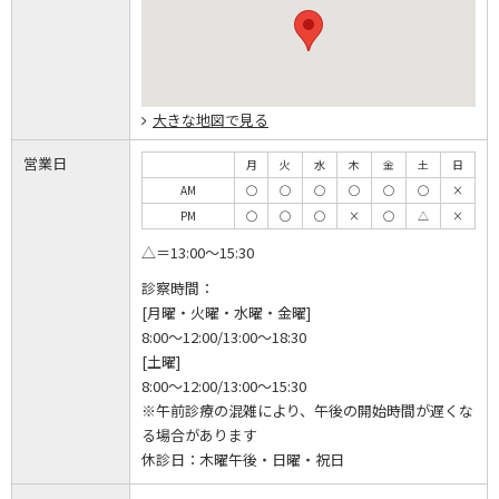
大きな地図で見る
営業日
月
火
水
木
金
土
日
AM
◯
◯
◯
◯
◯
◯
×
PM
◯
◯
◯
×
◯
△
×
△＝13:00～15:30
診察時間：
[月曜・火曜・水曜・金曜]
8:00～12:00/13:00～18:30
[土曜]
8:00～12:00/13:00～15:30
※午前診療の混雑により、午後の開始時間が遅くな
る場合があります
休診日：
木曜午後・日曜・祝日