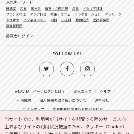
人気キーワード
居酒屋
和食
焼き鳥
懐石・会席料理
焼肉
イタリア料理
フランス料理
アジア料理
喫茶・カフェ
リラクゼーション
マッサージ
カラオケ
ビジネスホテル
内科
小児科
動物病院
会計事務所
法律事務所
掲載者ログイン
FOLLOW US!
e-NAVITA（イーナビタ）とは？
お気に入り
ヘルプ
利用規約
個人情報の取り扱いについて
運営会社
サイトマップ
広告掲載に関するお問い合わせ
サイトの内容に関するお問い合わせ
当サイトでは、利用者が当サイトを閲覧する際のサービス向
上およびサイトの利用状況把握のため、クッキー（Cookie）
を使用しています。当サイトでは閲覧を継続されることで、ク