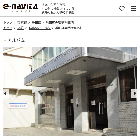
さぁ、今すぐ検索！
ナビタに掲載されている
地元のお店の情報が満載！
トップ
東京都
墨田区
増田耳鼻咽喉科医院
トップ
病院
耳鼻いんこう科
増田耳鼻咽喉科医院
アルバム
す