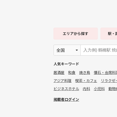
エリア
から探す
駅・
人気キーワード
居酒屋
和食
焼き鳥
懐石・会席料
アジア料理
喫茶・カフェ
リラクゼ
ビジネスホテル
内科
小児科
動物
掲載者ログイン