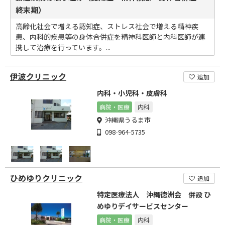
終末期）
高齢化社会で増える認知症、ストレス社会で増える精神疾
患、内科的疾患等の身体合併症を精神科医師と内科医師が連
携して治療を行っています。...
伊波クリニック
追加
内科・小児科・皮膚科
病院・医療
内科
沖縄県うるま市
098-964-5735
ひめゆりクリニック
追加
特定医療法人 沖縄徳洲会 併設 ひ
めゆりデイサービスセンター
病院・医療
内科