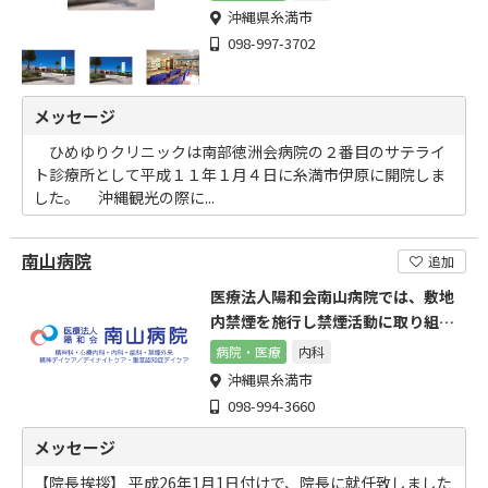
沖縄県糸満市
098-997-3702
メッセージ
ひめゆりクリニックは南部徳洲会病院の２番目のサテライ
ト診療所として平成１１年１月４日に糸満市伊原に開院しま
した。 沖縄観光の際に...
南山病院
追加
医療法人陽和会南山病院では、敷地
内禁煙を施行し禁煙活動に取り組み
全職員が非喫煙者です
病院・医療
内科
沖縄県糸満市
098-994-3660
メッセージ
【院長挨拶】 平成26年1月1日付けで、院長に就任致しました