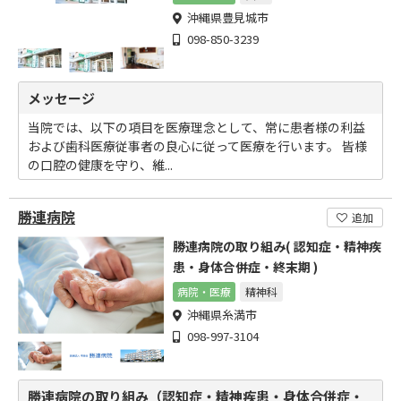
沖縄県豊見城市
098-850-3239
メッセージ
当院では、以下の項目を医療理念として、常に患者様の利益
および歯科医療従事者の良心に従って医療を行います。 皆様
の口腔の健康を守り、維...
勝連病院
追加
勝連病院の取り組み( 認知症・精神疾
患・身体合併症・終末期 )
病院・医療
精神科
沖縄県糸満市
098-997-3104
勝連病院の取り組み（認知症・精神疾患・身体合併症・