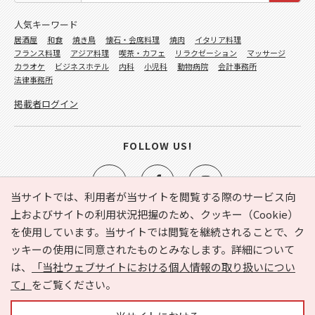
人気キーワード
居酒屋
和食
焼き鳥
懐石・会席料理
焼肉
イタリア料理
フランス料理
アジア料理
喫茶・カフェ
リラクゼーション
マッサージ
カラオケ
ビジネスホテル
内科
小児科
動物病院
会計事務所
法律事務所
掲載者ログイン
FOLLOW US!
当サイトでは、利用者が当サイトを閲覧する際のサービス向
上およびサイトの利用状況把握のため、クッキー（Cookie）
を使用しています。当サイトでは閲覧を継続されることで、ク
e-NAVITA（イーナビタ）とは？
お気に入り
ヘルプ
ッキーの使用に同意されたものとみなします。詳細について
利用規約
個人情報の取り扱いについて
運営会社
は、
「当社ウェブサイトにおける個人情報の取り扱いについ
サイトマップ
広告掲載に関するお問い合わせ
て」
をご覧ください。
サイトの内容に関するお問い合わせ