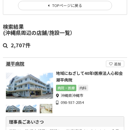
TOPページに戻る
検索結果
(沖縄県周辺の店舗/施設一覧）
2,707件
潮平病院
追加
地域にねざして40年!医療法人心和会
潮平病院
病院・医療
内科
沖縄県沖縄市
098-937-2054
理事長ごあいさつ