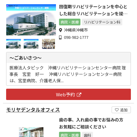
回復期リハビリテーションを中心と
した総合リハビリテーションを提供
します
病院・医療
リハビリテーション科
沖縄県沖縄市
098-982-1777
～ごあいさつ～
医療法人タピック 沖縄リハビリテーションセンター病院 理
事長 宮里 好一 沖縄リハビリテーションセンター病院
は、宮里病院、介護老人保...
Web予約
モリヤデンタルオフィス
追加
歯の事、入れ歯の事でお悩みの方
お気軽にご相談ください
病院・医療
歯科