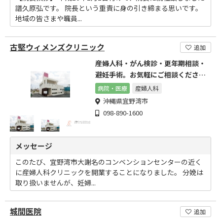
譜久原弘です。 院長という重責に身の引き締まる思いです。
地域の皆さまや職員...
古堅ウィメンズクリニック
追加
産婦人科・がん検診・更年期相談・
避妊手術。お気軽にご相談くださ
い。
病院・医療
産婦人科
沖縄県宜野湾市
098-890-1600
メッセージ
このたび、宜野湾市大謝名のコンベンションセンターの近く
に産婦人科クリニックを開業することになりました。 分娩は
取り扱いませんが、妊婦...
城間医院
追加