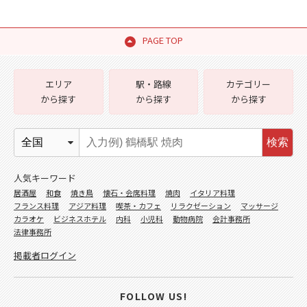
PAGE TOP
エリア
駅・路線
カテゴリー
から探す
から探す
から探す
検索
人気キーワード
居酒屋
和食
焼き鳥
懐石・会席料理
焼肉
イタリア料理
フランス料理
アジア料理
喫茶・カフェ
リラクゼーション
マッサージ
カラオケ
ビジネスホテル
内科
小児科
動物病院
会計事務所
法律事務所
掲載者ログイン
FOLLOW US!