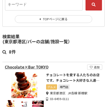
TOPページに戻る
検索結果
(東京都港区/バーの店舗/施設一覧）
8件
Chocolate×Bar TOKYO
追加
チョコレートを愛する人たちのお店
です。チョコレート大好きな人達に
感動を与えます。
グルメ
専門店
東京都港区 JR各線 新橋駅
03-6459-0111