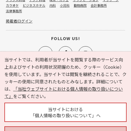
カラオケ
ビジネスホテル
内科
小児科
動物病院
会計事務所
法律事務所
掲載者ログイン
FOLLOW US!
当サイトでは、利用者が当サイトを閲覧する際のサービス向
上およびサイトの利用状況把握のため、クッキー（Cookie）
を使用しています。当サイトでは閲覧を継続されることで、ク
e-NAVITA（イーナビタ）とは？
お気に入り
ヘルプ
ッキーの使用に同意されたものとみなします。詳細について
利用規約
個人情報の取り扱いについて
運営会社
は、
「当社ウェブサイトにおける個人情報の取り扱いについ
サイトマップ
広告掲載に関するお問い合わせ
て」
をご覧ください。
サイトの内容に関するお問い合わせ
当サイトにおける
「個人情報の取り扱いについて」へ