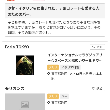
汐留・イタリア街に生まれた、チョコレートを愛する人
のためのバー。
子どもの頃、チョコレートを食べたときのあの幸せな気持ち
を覚えていますか。 香りと甘さが口いっぱいに広がり、その
瞬間、全ての緊張がほぐれ...
Feria TOKYO
追加
インターナショナルでラグジュアリ
ーなスペースと幅広いワールドワイ
ドなコミュニティーを提供
グルメ
イタリア料理
東京都港区 メトロ日比谷線 六本木
駅
モリガンズ
追加
グルメ
バー
東京都港区