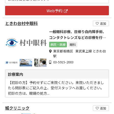
Web予約
ときわ台村中眼科
追加
一般眼科診療、日帰り白内障手術、
コンタクトレンズなどの診療を行っ
ています
病院・医療
眼科
東京都板橋区 東武東上線 ときわ台
駅
03-5915-2003
診療案内
【初診の方】予約せずにご来院ください。来院いただきまし
たら問診表にご記入の上、受付スタッフへお渡しください。
初診の方は、眼鏡の処方...
城クリニック
追加