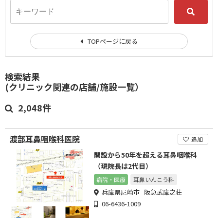
TOPページに戻る
検索結果
(クリニック関連の店舗/施設一覧）
2,048件
渡部耳鼻咽喉科医院
追加
開設から50年を超える耳鼻咽喉科
（現院長は2代目）
病院・医療
耳鼻いんこう科
兵庫県尼崎市 阪急武庫之荘
06-6436-1009