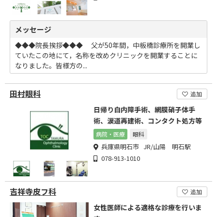
メッセージ
◆◆◆院長挨拶◆◆◆ 父が50年間，中板橋診療所を開業し
ていたこの地にて，名称を改めクリニックを開業することに
なりました。皆様方の...
田村眼科
追加
日帰り白内障手術、網膜硝子体手
術、涙道再建術、コンタクト処方等
病院・医療
眼科
兵庫県明石市 JR/山陽 明石駅
078-913-1010
吉祥寺皮フ科
追加
女性医師による適格な診療を行いま