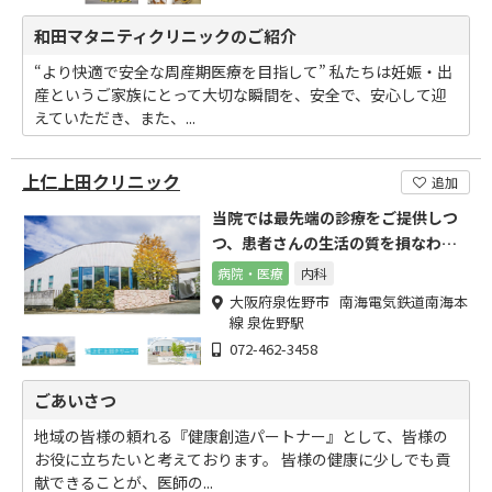
和田マタニティクリニックのご紹介
“より快適で安全な周産期医療を目指して” 私たちは妊娠・出
産というご家族にとって大切な瞬間を、安全で、安心して迎
えていただき、また、...
上仁上田クリニック
追加
当院では最先端の診療をご提供しつ
つ、患者さんの生活の質を損なわな
い治療を目指しています。
病院・医療
内科
大阪府泉佐野市 南海電気鉄道南海本
線 泉佐野駅
072-462-3458
ごあいさつ
地域の皆様の頼れる『健康創造パートナー』として、皆様の
お役に立ちたいと考えております。 皆様の健康に少しでも貢
献できることが、医師の...