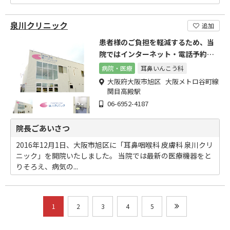
泉川クリニック
追加
患者様のご負担を軽減するため、当
院ではインターネット・電話予約が
可能です。
病院・医療
耳鼻いんこう科
大阪府大阪市旭区 大阪メトロ谷町線
関目高殿駅
06-6952-4187
院長ごあいさつ
2016年12月1日、大阪市旭区に「耳鼻咽喉科 皮膚科 泉川クリ
ニック」を開院いたしました。 当院では最新の医療機器をと
りそろえ、病気の...
1
2
3
4
5