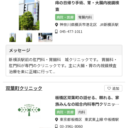
痔の日帰り手術、胃・大腸内視鏡検
査
病院・医療
胃腸内科
神奈川県横浜市港北区 JR新横浜駅
045-477-1011
メッセージ
新横浜駅前の肛門科・胃腸科 城クリニックです。 胃腸科・
肛門科が専門のクリニックです。主に大腸・胃の内視鏡検査
治療を楽に正確に行って...
双葉町クリニック
追加
板橋区双葉町の話せる、頼れる、家
族みんなの総合内科専門クリニック
です。
病院・医療
内科
東京都板橋区 東武東上線 中板橋駅
03-3961-8060