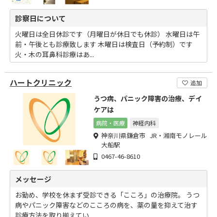
診察日について
火曜日は全日休診です（月曜日が休日でも休診） 水曜日は午
前・午後とも診療致します 木曜日は検査日（予約制）です
火・木の耳鼻科診療はあ...
ハートクリニック
追加
うつ病、パニック障害の治療、デイ
ケアは
病院・医療
神経内科
神奈川県鎌倉市 JR・湘南モノレール
大船駅
0467-46-8610
メッセージ
お勤め、学校を休まず受診できる「こころ」の治療院。 うつ
病やパニック障害などのこころの病を、薬の量を抑えて治す
診療方法を取り揃えてい...