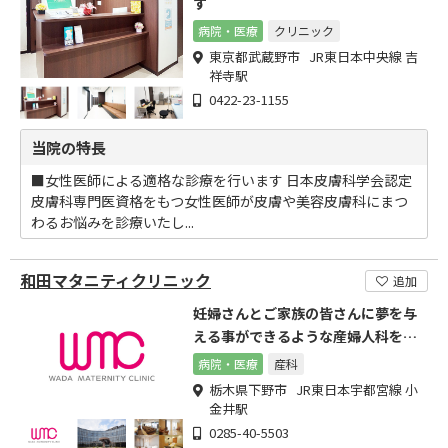
す
病院・医療
クリニック
東京都武蔵野市 JR東日本中央線 吉
祥寺駅
0422-23-1155
当院の特長
■女性医師による適格な診療を行います 日本皮膚科学会認定
皮膚科専門医資格をもつ女性医師が皮膚や美容皮膚科にまつ
わるお悩みを診療いたし...
和田マタニティクリニック
追加
妊婦さんとご家族の皆さんに夢を与
える事ができるような産婦人科を目
指す
病院・医療
産科
栃木県下野市 JR東日本宇都宮線 小
金井駅
0285-40-5503