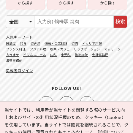
から探す
から探す
から探す
検索
人気キーワード
居酒屋
和食
焼き鳥
懐石・会席料理
焼肉
イタリア料理
フランス料理
アジア料理
喫茶・カフェ
リラクゼーション
マッサージ
カラオケ
ビジネスホテル
内科
小児科
動物病院
会計事務所
法律事務所
掲載者ログイン
FOLLOW US!
当サイトでは、利用者が当サイトを閲覧する際のサービス向
上およびサイトの利用状況把握のため、クッキー（Cookie）
を使用しています。当サイトでは閲覧を継続されることで、ク
e-NAVITA（イーナビタ）とは？
お気に入り
ヘルプ
ッキーの使用に同意されたものとみなします。詳細について