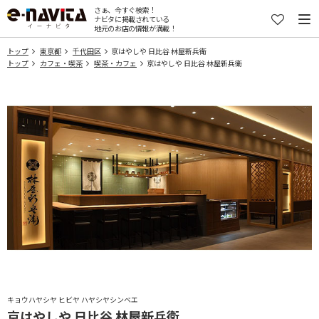
さぁ、今すぐ検索！
ナビタに掲載されている
地元のお店の情報が満載！
トップ
東京都
千代田区
京はやしや 日比谷 林屋新兵衛
トップ
カフェ・喫茶
喫茶・カフェ
京はやしや 日比谷 林屋新兵衛
キョウハヤシヤ ヒビヤ ハヤシヤシンベエ
京はやしや 日比谷 林屋新兵衛