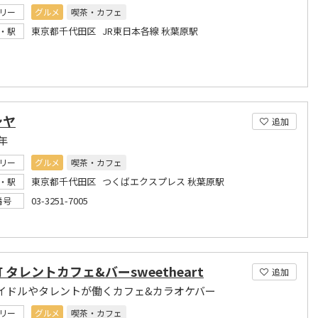
リー
グルメ
喫茶・カフェ
東京都千代田区 JR東日本各線 秋葉原駅
・駅
シヤ
追加
年
リー
グルメ
喫茶・カフェ
東京都千代田区 つくばエクスプレス 秋葉原駅
・駅
03-3251-7005
番号
 タレントカフェ&バーsweetheart
追加
イドルやタレントが働くカフェ&カラオケバー
リー
グルメ
喫茶・カフェ