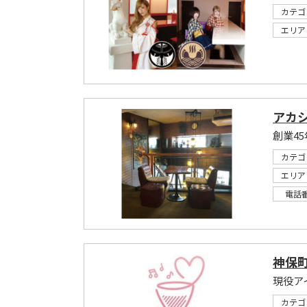
カテゴ
エリア
アカ
創業45
カテゴ
エリア
電話
神保町
現役ア
カテゴ