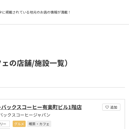
タに掲載されている
地元のお店の情報が満載！
フェの店舗/施設一覧）
ーバックスコーヒー有楽町ビル1階店
追加
バックスコーヒージャパン
リー
グルメ
喫茶・カフェ