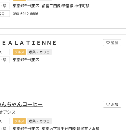
東京都千代田区 都営三田線/新宿線 神保町駅
・駅
090-6942-6686
番号
Ｅ Ａ ＬＡ ＴＩＥＮＮＥ
追加
リー
グルメ
喫茶・カフェ
東京都千代田区
・駅
のんちゃんコーヒー
追加
オアシス
リー
グルメ
喫茶・カフェ
東京都千代田区 東京地下鉄千代田線 新御茶ノ水駅
・駅