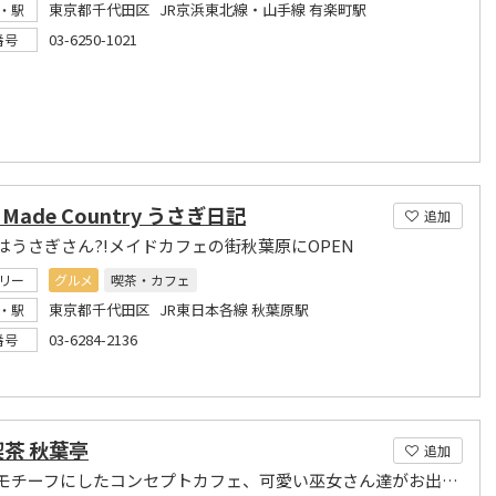
東京都千代田区 JR京浜東北線・山手線 有楽町駅
・駅
03-6250-1021
番号
 Made Country うさぎ日記
追加
はうさぎさん?!メイドカフェの街秋葉原にOPEN
リー
グルメ
喫茶・カフェ
東京都千代田区 JR東日本各線 秋葉原駅
・駅
03-6284-2136
番号
茶 秋葉亭
追加
巫女をモチーフにしたコンセプトカフェ、可愛い巫女さん達がお出迎えします