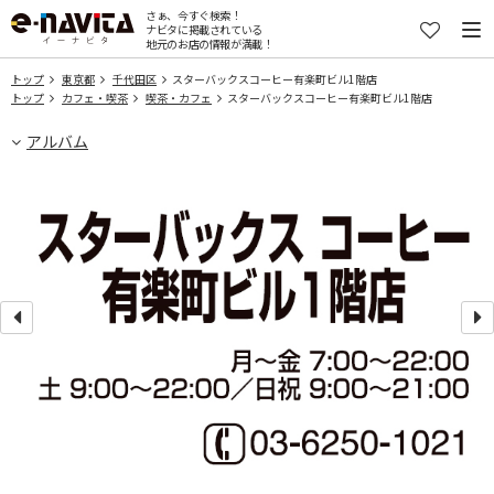
さぁ、今すぐ検索！
ナビタに掲載されている
地元のお店の情報が満載！
トップ
東京都
千代田区
スターバックスコーヒー有楽町ビル1階店
トップ
カフェ・喫茶
喫茶・カフェ
スターバックスコーヒー有楽町ビル1階店
アルバム