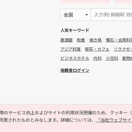
人気キーワード
居酒屋
和食
焼き鳥
懐石・会席料
アジア料理
喫茶・カフェ
リラクゼ
ビジネスホテル
内科
小児科
動物
掲載者ログイン
際のサービス向上およびサイトの利用状況把握のため、クッキー（C
同意されたものとみなします。詳細については、
「当社ウェブサイ
Copyright © HYOJITO.Co.,Ltd. All Rights Reserved.