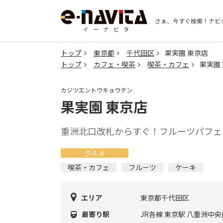
さぁ、今すぐ検索！
ナビ
トップ
東京都
千代田区
果実園 東京店
トップ
カフェ・喫茶
喫茶・カフェ
果実園
カジツエントウキョウテン
果実園 東京店
重洲北口改札からすぐ！フルーツパフェ
グルメ
喫茶・カフェ
フルーツ
ケーキ
エリア
東京都千代田区
最寄り駅
JR各線 東京駅 八重洲中