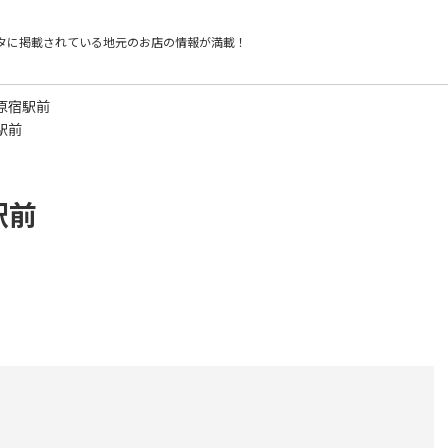
タに掲載されている
地元のお店の情報が満載！
 原宿駅前
駅前
駅前