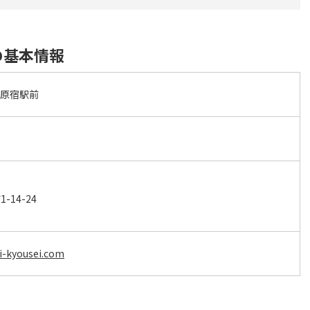
の基本情報
 原宿駅前
14-24
i-kyousei.com