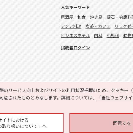
人気キーワード
居酒屋
和食
焼き鳥
懐石・会席料
アジア料理
喫茶・カフェ
リラクゼ
ビジネスホテル
内科
小児科
動物
掲載者ログイン
際のサービス向上およびサイトの利用状況把握のため、クッキー（C
同意されたものとみなします。詳細については、
「当社ウェブサイ
Copyright © HYOJITO.Co.,Ltd. All Rights Reserved.
サイトにおける
同意する
の取り扱いについて」へ