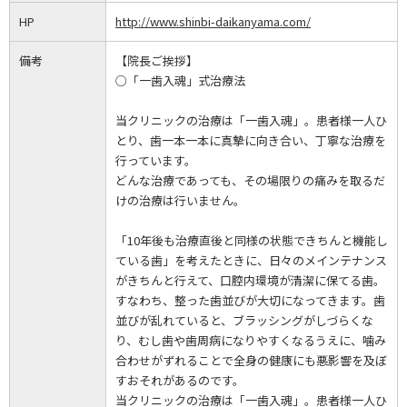
HP
http://www.shinbi-daikanyama.com/
備考
【院長ご挨拶】
○「一歯入魂」式治療法
当クリニックの治療は「一歯入魂」。患者様一人ひ
とり、歯一本一本に真摯に向き合い、丁寧な治療を
行っています。
どんな治療であっても、その場限りの痛みを取るだ
けの治療は行いません。
「10年後も治療直後と同様の状態できちんと機能し
ている歯」を考えたときに、日々のメインテナンス
がきちんと行えて、口腔内環境が清潔に保てる歯。
すなわち、整った歯並びが大切になってきます。歯
並びが乱れていると、ブラッシングがしづらくな
り、むし歯や歯周病になりやすくなるうえに、噛み
合わせがずれることで全身の健康にも悪影響を及ぼ
すおそれがあるのです。
当クリニックの治療は「一歯入魂」。患者様一人ひ