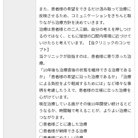
また、患者様の希望をできるだけ汲み取って治療に
反映させるため、コミュニケーションをきちんと取
りながら治療方針を決めていきます。
治療は患者様との二人三脚。自分の考えを押しつけ
るのではなく、ともに理想の口腔内環境に近づけて
いけたらと考えています。【当クリニックのコンセ
プト】
当クリニックが目指すのは、患者様に寄り添った治
療。
「10年後も治療直後の状態を維持できる治療である
か」「患者様の希望に沿った治療であるか」「治療
による負担をより軽減するためには」など様々な事
柄を考慮したうえで、患者様の立場に立った治療を
心がけています。
現在治療している歯がその後10年間使い続けるとど
うなるか、時間軸で考えることが、よりよい治療に
つながります。
○患者様ごとに適した治療
○患者様が納得できる治療
○患者様にやさしい治療