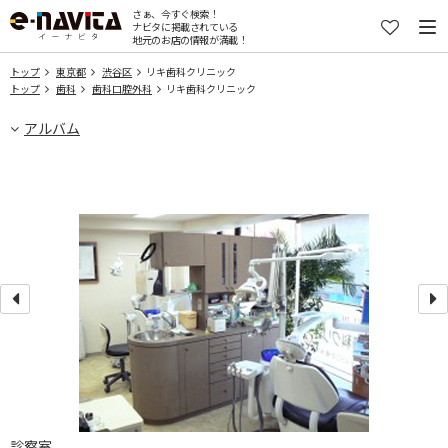
さぁ、今すぐ検索！
ナビタに掲載されている
地元のお店の情報が満載！
トップ
東京都
渋谷区
リキ歯科クリニック
トップ
歯科
歯科口腔外科
リキ歯科クリニック
アルバム
診察室