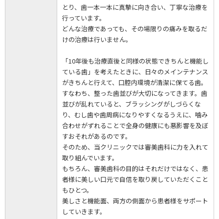
とり、歯一本一本に真摯に向き合い、丁寧な治療を
行っています。
どんな治療であっても、その場限りの痛みを取るだ
けの治療は行いません。
「10年後も治療直後と同様の状態できちんと機能し
ている歯」を考えたときに、日々のメインテナンス
がきちんと行えて、口腔内環境が清潔に保てる歯。
すなわち、整った歯並びが大切になってきます。歯
並びが乱れていると、ブラッシングがしづらくな
り、むし歯や歯周病になりやすくなるうえに、噛み
合わせがずれることで全身の健康にも悪影響を及ぼ
すおそれがあるのです。
そのため、当クリニックでは審美歯科に力を入れて
取り組んでいます。
もちろん、審美歯科の目的はそれだけではなく、患
者様に美しい口元で自信を取り戻していただくこと
もひとつ。
美しさと機能面、両方の側面から患者様をサポート
していきます。