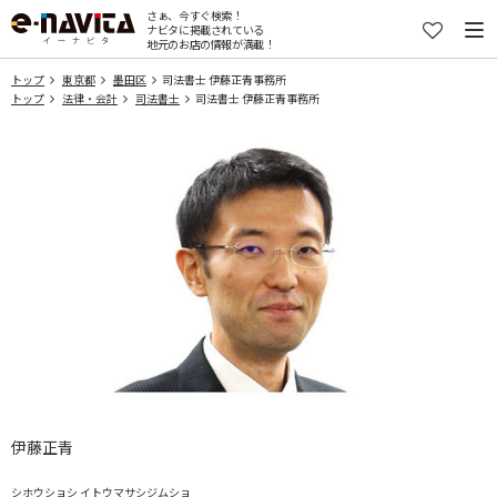
さぁ、今すぐ検索！
ナビタに掲載されている
地元のお店の情報が満載！
トップ
東京都
墨田区
司法書士 伊藤正青事務所
トップ
法律・会計
司法書士
司法書士 伊藤正青事務所
伊藤正青
シホウショシ イトウマサシジムショ