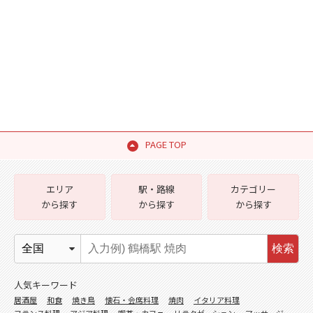
PAGE TOP
エリア
駅・路線
カテゴリー
から探す
から探す
から探す
検索
人気キーワード
居酒屋
和食
焼き鳥
懐石・会席料理
焼肉
イタリア料理
フランス料理
アジア料理
喫茶・カフェ
リラクゼーション
マッサージ