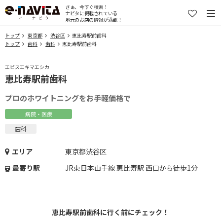
さぁ、今すぐ検索！
ナビタに掲載されている
地元のお店の情報が満載！
トップ
東京都
渋谷区
恵比寿駅前歯科
トップ
歯科
歯科
恵比寿駅前歯科
エビスエキマエシカ
恵比寿駅前歯科
プロのホワイトニングをお手軽価格で
病院・医療
歯科
エリア
東京都渋谷区
最寄り駅
JR東日本山手線 恵比寿駅 西口から徒歩1分
恵比寿駅前歯科に行く前にチェック！