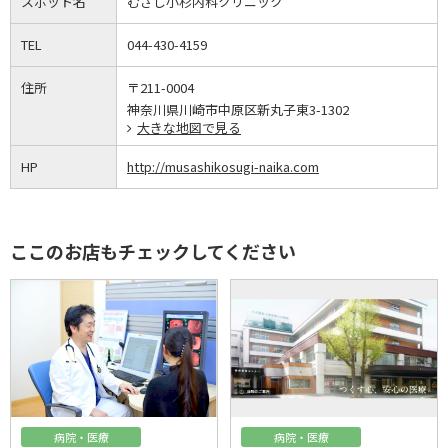
スポット名
むさし小杉内科クリニック
TEL
044-430-4159
住所
〒211-0004
神奈川県川崎市中原区新丸子東3-1302
大きな地図で見る
HP
http://musashikosugi-naika.com
ここのお店もチェックしてください
病院・医療
病院・医療