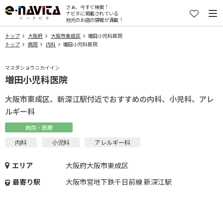
さぁ、今すぐ検索！
ナビタに掲載されている
地元のお店の情報が満載！
トップ
大阪府
大阪市東成区
増田小児科医院
トップ
病院
内科
増田小児科医院
マスダショウニカイイン
増田小児科医院
大阪市東成区、新深江駅付近でおすすめの内科、小児科、アレ
ルギー科
病院・医療
内科
小児科
アレルギー科
エリア
大阪府大阪市東成区
最寄り駅
大阪市営地下鉄千日前線 新深江駅