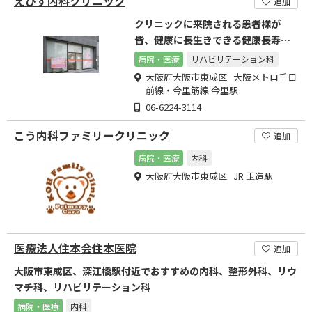
えびす内科クリニック
追加
クリニックに来院される患者様が
皆、健康に長生きできる健康長寿を
目指します
病院・医療
リハビリテーション科
大阪府大阪市東成区 大阪メトロ千日
前線・今里筋線 今里駅
06-6224-3114
こう内科ファミリークリニック
追加
病院・医療
内科
大阪府大阪市東成区 JR 玉造駅
医療法人住本会住本医院
追加
大阪市東成区、深江橋駅付近でおすすめの内科、整形外科、リウ
マチ科、リハビリテーション科
病院・医療
内科