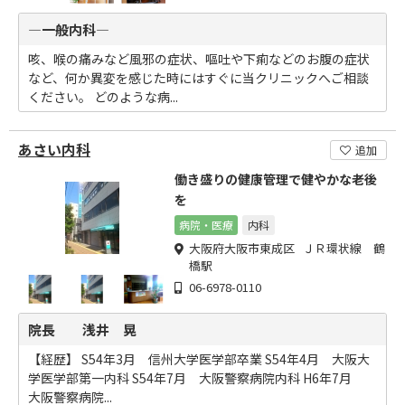
―一般内科―
咳、喉の痛みなど風邪の症状、嘔吐や下痢などのお腹の症状
など、何か異変を感じた時にはすぐに当クリニックへご相談
ください。 どのような病...
あさい内科
追加
働き盛りの健康管理で健やかな老後
を
病院・医療
内科
大阪府大阪市東成区 ＪＲ環状線 鶴
橋駅
06-6978-0110
院長 浅井 晃
【経歴】 S54年3月 信州大学医学部卒業 S54年4月 大阪大
学医学部第一内科 S54年7月 大阪警察病院内科 H6年7月
大阪警察病院...