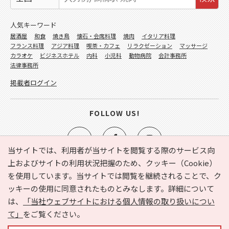
人気キーワード
居酒屋
和食
焼き鳥
懐石・会席料理
焼肉
イタリア料理
フランス料理
アジア料理
喫茶・カフェ
リラクゼーション
マッサージ
カラオケ
ビジネスホテル
内科
小児科
動物病院
会計事務所
法律事務所
掲載者ログイン
FOLLOW US!
当サイトでは、利用者が当サイトを閲覧する際のサービス向
上およびサイトの利用状況把握のため、クッキー（Cookie）
を使用しています。当サイトでは閲覧を継続されることで、ク
e-NAVITA（イーナビタ）とは？
お気に入り
ヘルプ
ッキーの使用に同意されたものとみなします。詳細について
利用規約
個人情報の取り扱いについて
運営会社
は、
「当社ウェブサイトにおける個人情報の取り扱いについ
サイトマップ
広告掲載に関するお問い合わせ
て」
をご覧ください。
サイトの内容に関するお問い合わせ