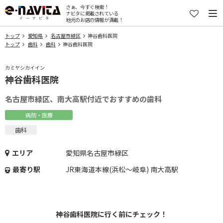
さぁ、今すぐ検索！
ナビタに掲載されている
地元のお店の情報が満載！
トップ
愛知県
名古屋市緑区
神谷歯科医院
トップ
歯科
歯科
神谷歯科医院
カミヤシカイイン
神谷歯科医院
名古屋市緑区、南大高駅付近でおすすめの歯科
病院・医療
歯科
エリア
愛知県名古屋市緑区
最寄り駅
JR東海道本線(浜松～岐阜) 南大高駅
神谷歯科医院に行く前にチェック！