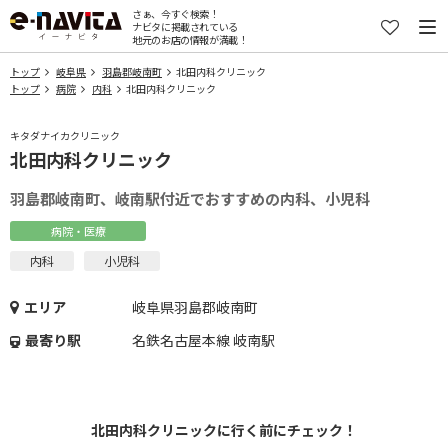
さぁ、今すぐ検索！
ナビタに掲載されている
地元のお店の情報が満載！
トップ
岐阜県
羽島郡岐南町
北田内科クリニック
トップ
病院
内科
北田内科クリニック
キタダナイカクリニック
北田内科クリニック
羽島郡岐南町、岐南駅付近でおすすめの内科、小児科
病院・医療
内科
小児科
エリア
岐阜県羽島郡岐南町
最寄り駅
名鉄名古屋本線 岐南駅
北田内科クリニックに行く前にチェック！