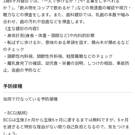
1歳6ヶ月健診では、｢一人で歩けるか？｣や｢言葉をしゃべれる
か？｣、｢飲み物をコップで飲めるか？｣などの発達面の確認や視力・
聴力などの検査をします。また、歯科健診では、乳歯の本数や噛み
合わせ、歯の汚れや虫歯などを検査します。
《主な健診の内容》
・身体計測(身長・体重・頭囲など)や内科的診察
・転ばずに歩けるか、意味のある単語を話す、積み木が積めるなど
のチェック
・調節性内斜視、間歇性外斜視、軽度難聴などのチェック
・離乳食完了の確認、幼児食・栄養の説明、しつけの相談、事故防
止、虫歯の予防など
予防接種
当院で行なっている予防接種
・BCG(結核)
BCGは生後3ヶ月から生後6ヶ月に達するまでは無料ですが、6ヶ月
を過ぎると特別な理由がない限り自己負担となるので、気をつけま
しょう。