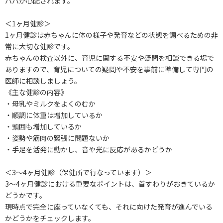
パパが心配されます。
＜1ヶ月健診＞
1ヶ月健診は赤ちゃんに体の様子や発育などの状態を調べるための非
常に大切な健診です。
赤ちゃんの検査以外に、育児に関する不安や疑問を相談できる場で
ありますので、育児についての疑問や不安を事前に準備して専門の
医師に相談しましょう。
《主な健診の内容》
・母乳やミルクをよくのむか
・順調に体重は増加しているか
・頭囲も増加しているか
・姿勢や筋肉の緊張に問題ないか
・手足を活発に動かし、音や光に反応があるかどうか
＜3～4ヶ月健診（保健所で行なっています）＞
3～4ヶ月健診における重要なポイントは、首すわりがおきているか
どうかです。
現時点で完全に座っていなくても、それに向けた発育が進んでいる
かどうかをチェックします。