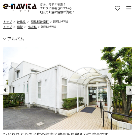
さぁ、今すぐ検索！
ナビタに掲載されている
地元のお店の情報が満載！
トップ
岐阜県
羽島郡岐南町
渡辺小児科
トップ
病院
小児科
渡辺小児科
アルバム
ひとりひとりの子供の健康と成長を見守る女性院長です。