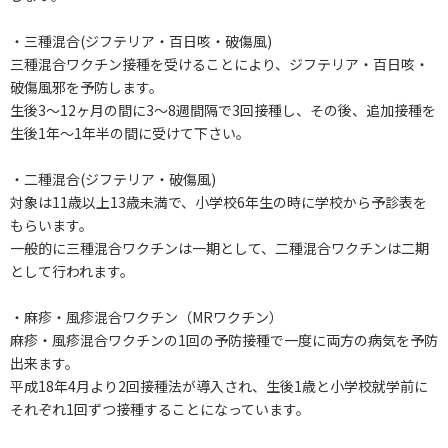
・三種混合(ジフテリア・百日咳・破傷風)
三種混合ワクチン接種を受けることにより、ジフテリア・百日咳・
破傷風邪を予防します。
生後3～12ヶ月の間に3～8週間隔で3回接種し、その後、追加接種を
生後1年～1年半の間に受けて下さい。
・二種混合(ジフテリア・破傷風)
対象は11歳以上13歳未満で、小学校6年生の時に学校から予診表を
もらいます。
一般的に三種混合ワクチンは一期として、二種混合ワクチンは二期
として行われます。
・麻疹・風疹混合ワクチン（MRワクチン）
麻疹・風疹混合ワクチンの1回の予防接種で一度に両方の病気を予防
出来ます。
平成18年4月より2回接種法が導入され、生後1歳と小学校就学前に
それぞれ1回ずつ接種することになっています。