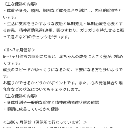
《主な健診の内容》
・体重や身長、頭囲、胸囲など成長具合を測定し、内科的診察も行
います。
・生活に支障をきたすような疾患と早期発見・早期治療を必要とす
る疾患、精神運動発達(追視、頸のすわり、ガラガラを持たせると振
って遊ぶなど)のチェックを行います。
＜6～7ヶ月健診＞
6～7ヶ月健診の時期になると、赤ちゃんの成長に大きく差が出始め
てきます。
成長のスピードがゆっくりになるため、不安になる方も多いようで
す。
お座りができるかどうかがポイントです。また、心の発達具合や離
乳食などの状況についてもチェックします。
《主な健診の内容》
・身体計測や一般的な診察と精神運動発達状態の確認
・順調に成長しているかの健診
＜1歳6ヶ月健診（保健所で行なっています）＞