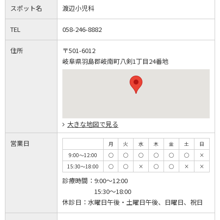
スポット名
渡辺小児科
TEL
058-246-8882
住所
〒501-6012
岐阜県羽島郡岐南町八剣1丁目24番地
大きな地図で見る
営業日
月
火
水
木
金
土
日
9:00～12:00
◯
◯
◯
◯
◯
◯
×
15:30～18:00
◯
◯
×
◯
◯
×
×
診療時間：
9:00～12:00
15:30～18:00
休診日：
水曜日午後・土曜日午後、日曜日、祝日