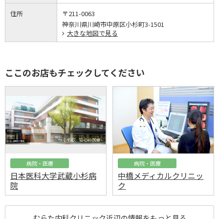
住所
〒211-0063
神奈川県川崎市中原区小杉町3-1501
大きな地図で見る
ここのお店もチェックしてください
病院・医療
病院・医療
日本医科大学武蔵小杉病
中橋メディカルクリニッ
院
ク
むらた内科クリニック近辺の情報をもっと見る