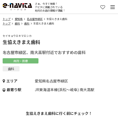
さぁ、今すぐ検索！
ナビタに掲載されている
地元のお店の情報が満載！
トップ
愛知県
名古屋市緑区
生協えきまえ歯科
トップ
歯科
歯科
生協えきまえ歯科
セイキョウエキマエシカ
生協えきまえ歯科
名古屋市緑区、南大高駅付近でおすすめの歯科
病院・医療
歯科
エリア
愛知県名古屋市緑区
最寄り駅
JR東海道本線(浜松～岐阜) 南大高駅
生協えきまえ歯科に行く前にチェック！