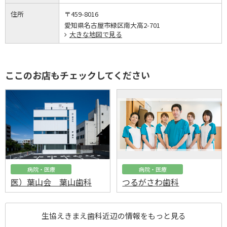
住所
〒459-8016
愛知県名古屋市緑区南大高2-701
大きな地図で見る
ここのお店もチェックしてください
病院・医療
病院・医療
医）葉山会 葉山歯科
つるがさわ歯科
生協えきまえ歯科近辺の情報をもっと見る