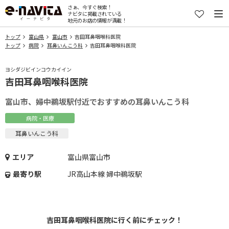
さぁ、今すぐ検索！
ナビタに掲載されている
地元のお店の情報が満載！
トップ
富山県
富山市
吉田耳鼻咽喉科医院
トップ
病院
耳鼻いんこう科
吉田耳鼻咽喉科医院
ヨシダジビインコウカイイン
吉田耳鼻咽喉科医院
富山市、婦中鵜坂駅付近でおすすめの耳鼻いんこう科
病院・医療
耳鼻いんこう科
エリア
富山県富山市
最寄り駅
JR高山本線 婦中鵜坂駅
吉田耳鼻咽喉科医院に行く前にチェック！