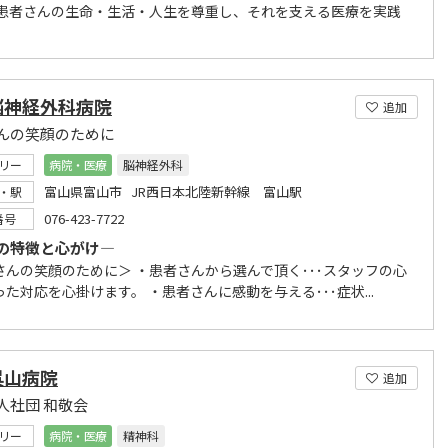
患者さんの生命・生活・人生を尊重し、それを支える医療を実践
脳神経外科病院
追加
んの笑顔のために
リー
病院・医療
脳神経外科
富山県富山市 JR西日本北陸新幹線 富山駅
・駅
076-423-7722
番号
の特徴と心がけ―
さんの笑顔のために＞ ・患者さんから選んで頂く･･･スタッフの心
た対応を心掛けます。 ・患者さんに感動を与える･･･症状...
呉山病院
追加
人社団 和敬会
リー
病院・医療
精神科