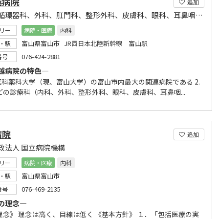
越病院
追加
内科、循環器科、外科、肛門科、整形外科、皮膚科、眼科、耳鼻咽喉科、放射線科
リー
病院・医療
内科
富山県富山市 JR西日本北陸新幹線 富山駅
・駅
076-424-2881
番号
越病院の特色―
山医科薬科大学（現、富山大学）の富山市内最大の関連病院である 2.
どの診療科（内科、外科、整形外科、眼科、皮膚科、耳鼻咽...
病院
追加
政法人 国立病院機構
リー
病院・医療
内科
富山県富山市
・駅
076-469-2135
番号
の理念―
理念》 理念は高く、目線は低く 《基本方針》 １．「包括医療の実