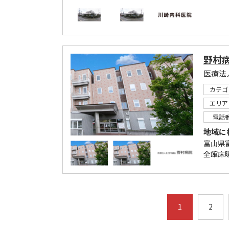
野村
医療法
カテゴ
エリア
電話
地域に
富山県
全館床
1
2