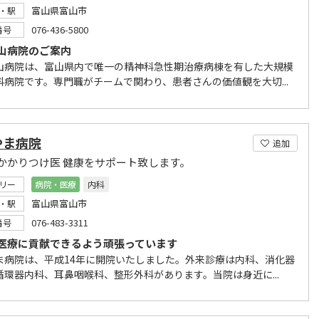
富山県富山市
・駅
076-436-5800
番号
山病院のご案内
山病院は、富山県内で唯一の精神科急性期治療病棟を有した大規模
科病院です。専門職がチームで関わり、患者さんの価値観を大切...
やま病院
追加
かかりつけ医 健康をサポート致します。
リー
病院・医療
内科
富山県富山市
・駅
076-483-3311
番号
医療に貢献できるよう頑張っています
ま病院は、平成14年に開院いたしました。外来診療は内科、消化器
循環器内科、耳鼻咽喉科、整形外科があります。当院は身近に...