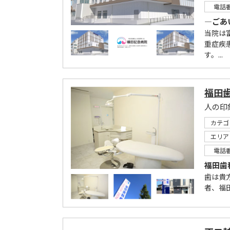
電話
―ごあ
当院は
重症疾
す。...
福田
人の印
カテゴ
エリア
電話
福田歯
歯は貴
者、福