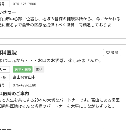
076-425-2800
番号
いさつ―
富山市中心部に位置し、地域の皆様の健康診断から、 命にかかわる
患に至るまで最新の医療を提供すべく職員一同精進しておりま
歯科医院
追加
象は口元から・・・お口のお洒落、楽しみませんか。
リー
病院・医療
歯科
富山県富山市
・駅
076-422-1180
番号
科医院のご案内
方と人生を共にする28本の大切なパートナーです。富山にある歯医
田歯科医院はそんな皆様のパートナーを大事にしながらずっと...