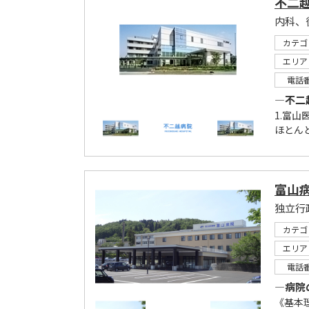
不二
カテゴ
エリア
電話
―不二
1.富
ほとん
富山
独立行
カテゴ
エリア
電話
―病院
《基本