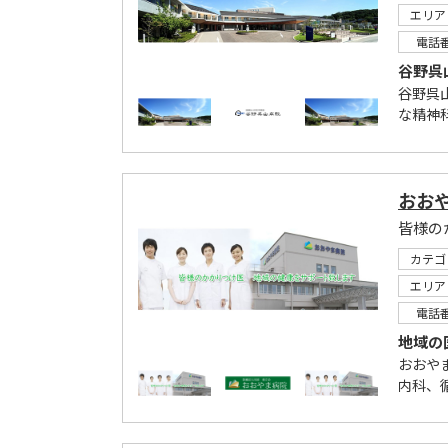
エリア
電話
谷野呉
谷野呉
な精神
おお
皆様の
カテゴ
エリア
電話
地域の
おおや
内科、