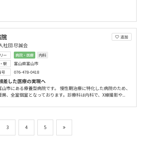
病院
追加
人社団 尽誠会
リー
病院・医療
内科
富山県富山市
・駅
076-478-0418
番号
根差した医療の実現へ
富山市にある療養型病院です。 慢性期治療に特化した病院のため、
暖房、全室個室となっております。診療科は内科で、X線撮影や...
3
4
5