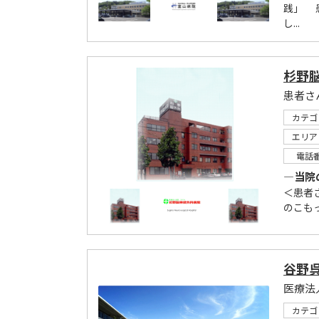
践」 
し...
杉野
患者さ
カテゴ
エリア
電話
―当院
＜患者
のこもっ
谷野
医療法
カテゴ