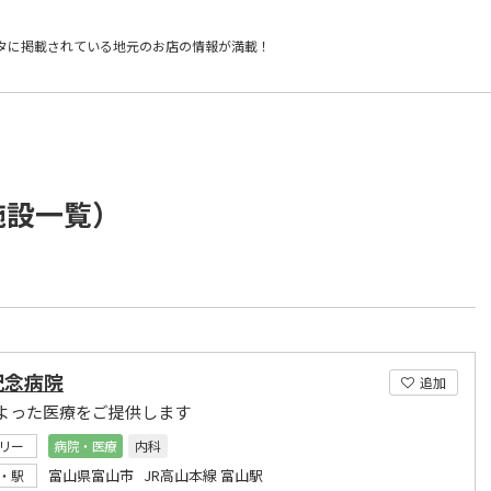
タに掲載されている
地元のお店の情報が満載！
施設一覧）
記念病院
追加
よった医療をご提供します
リー
病院・医療
内科
富山県富山市 JR高山本線 富山駅
・駅