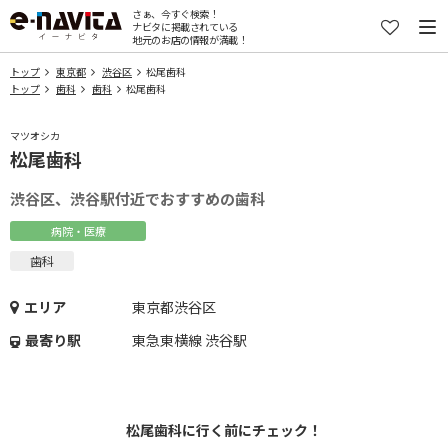
さぁ、今すぐ検索！
ナビタに掲載されている
地元のお店の情報が満載！
トップ
東京都
渋谷区
松尾歯科
トップ
歯科
歯科
松尾歯科
マツオシカ
松尾歯科
渋谷区、渋谷駅付近でおすすめの歯科
病院・医療
歯科
エリア
東京都渋谷区
最寄り駅
東急東横線 渋谷駅
松尾歯科に行く前にチェック！