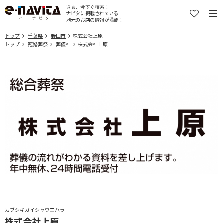
さぁ、今すぐ検索！
ナビタに掲載されている
地元のお店の情報が満載！
トップ
千葉県
野田市
株式会社上原
トップ
冠婚葬祭
葬儀社
株式会社上原
カブシキガイシャウエハラ
株式会社上原