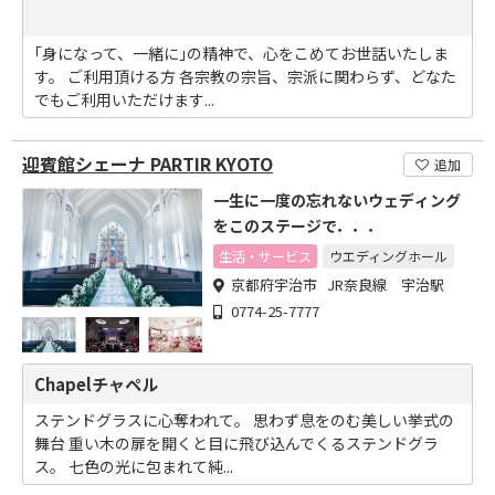
｢身になって、一緒に｣の精神で、心をこめてお世話いたしま
す。 ご利用頂ける方 各宗教の宗旨、宗派に関わらず、どなた
でもご利用いただけます...
迎賓館シェーナ PARTIR KYOTO
追加
一生に一度の忘れないウェディング
をこのステージで．．．
生活・サービス
ウエディングホール
京都府宇治市 JR奈良線 宇治駅
0774-25-7777
Chapelチャペル
ステンドグラスに心奪われて。 思わず息をのむ美しい挙式の
舞台 重い木の扉を開くと目に飛び込んでくるステンドグラ
ス。 七色の光に包まれて純...