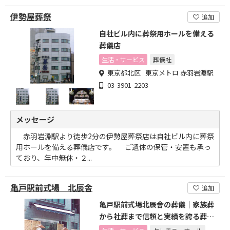
伊勢屋葬祭
追加
自社ビル内に葬祭用ホールを備える
葬儀店
生活・サービス
葬儀社
東京都北区 東京メトロ 赤羽岩淵駅
03-3901-2203
メッセージ
赤羽岩淵駅より徒歩2分の伊勢屋葬祭店は自社ビル内に葬祭
用ホールを備える葬儀店です。 ご遺体の保管・安置も承っ
ており、年中無休・２...
亀戸駅前式場 北辰舎
追加
亀戸駅前式場北辰舎の葬儀｜家族葬
から社葬まで信頼と実績を誇る葬祭
会館｜江東区