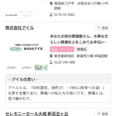
青森県八戸市 JR東日本八戸線 小中
野駅
0178-43-5801
株式会社アイル
追加
あなたの街の葬儀屋さん、大事な方
らしい葬儀を心をこめてお手伝いし
ます
生活・サービス
葬儀社
東京都新宿区 都電荒川線 早稲田駅
0120-245-888
―アイルの思い―
アイルとは、『AIR(空気．自然さ）・I WILL(将来への道）』
を表す言葉であり、葬儀への私たちの思いです。 葬儀とは、
受け継がれて...
セレモニーホール大成 新百合ヶ丘
追加