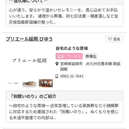
―当式場について―
心が通う、安らかで温かいセレモニーを、真心込めてお手伝
いいたします。 通夜から葬儀、初七日法要・精進落しなど全
天候型最新設備の整った...
プリエール延岡 びゆう
追加
自宅のような斎場
生活・サービス
葬儀社
宮崎県延岡市 JR九州日豊本線 南延
岡駅
0982-21-7642
「別館いのり」のご紹介
～自宅のような斎場～ 近年急増している家族葬など小規模葬
に対応するため建設された「別館いのり」。 ぬくもりを感じ
る木造平屋建ての内部は...