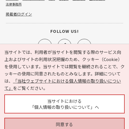
法律事務所
掲載者ログイン
FOLLOW US!
当サイトでは、利用者が当サイトを閲覧する際のサービス向
上およびサイトの利用状況把握のため、クッキー（Cookie）
を使用しています。当サイトでは閲覧を継続されることで、ク
e-NAVITA（イーナビタ）とは？
お気に入り
ヘルプ
ッキーの使用に同意されたものとみなします。詳細について
利用規約
個人情報の取り扱いについて
運営会社
は、
「当社ウェブサイトにおける個人情報の取り扱いについ
サイトマップ
広告掲載に関するお問い合わせ
て」
をご覧ください。
サイトの内容に関するお問い合わせ
当サイトにおける
「個人情報の取り扱いについて」へ
同意する