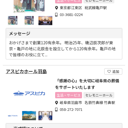
生活・サービス
セレモニーホール
東京都江東区 総武線亀戸駅
03-3681-0224
メッセージ
おかげさまで創業120有余年。 明治25年、磯辺辰次郎が東
京・亀戸の地に北辰舎を設立してから120有余年。亀戸の地
で皆様のお役に立て...
アスピカホール羽島
追加
「感謝の心」を大切に岐阜県の葬儀
をサポートいたします
生活・サービス
セレモニーホール
岐阜県羽島市 名鉄竹鼻線 竹鼻駅
058-272-7071