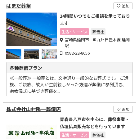
はまだ葬祭
追加
24時間いつでもご相談を承っており
ます
生活・サービス
葬儀社
宮崎県延岡市 JR九州日豊本線 延岡
駅
0982-22-8656
各種葬儀プラン
≪一般葬≫ 一般葬とは、文字通り一般的なお葬式です。 ご遺
族、ご親族、故人が生前親しかった方達が葬儀に参列頂き、
宗教儀式に基づき葬儀を...
株式会社山村陽一葬儀店
追加
青森県八戸市を中心に、葬祭事業・
仏壇仏具販売などを行っています
生活・サービス
葬儀社