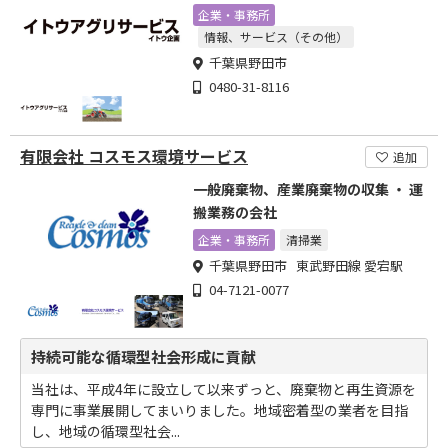
企業・事務所
情報、サービス（その他）
千葉県野田市
0480-31-8116
有限会社 コスモス環境サービス
追加
一般廃棄物、産業廃棄物の収集 ・ 運
搬業務の会社
企業・事務所
清掃業
千葉県野田市 東武野田線 愛宕駅
04-7121-0077
持続可能な循環型社会形成に貢献
当社は、平成4年に設立して以来ずっと、廃棄物と再生資源を
専門に事業展開してまいりました。地域密着型の業者を目指
し、地域の循環型社会...