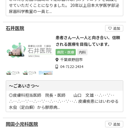
せていただくことになりました。 20年以上日本大学医学部泌
尿器科学教室の一員と...
石井医院
追加
患者さん一人一人と向き合い、信頼
される医療を目指しています。
病院・医療
内科
千葉県野田市
04-7122-2434
～ごあいさつ～
◎皮膚科担当医師 院長・医師 山口 文雄 ‥∴‥∵‥
∴‥∴‥∵‥∴‥∵‥∴‥∴‥∵‥∴ 皮膚疾患にはいわゆる
水虫（足白癬）から膠原病...
岡田小児科医院
追加