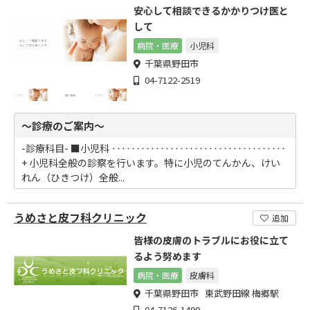
安心して相談できるかかりつけ医と
して
病院・医療
小児科
千葉県野田市
04-7122-2519
～診療のご案内～
-診療科目- ■小児科 ‥‥‥‥‥‥‥‥‥‥‥‥‥‥‥‥‥‥
+ 小児科全般の診察を行います。特に小児のてんかん、けい
れん（ひきつけ）全般...
うめさと皮フ科クリニック
追加
皆様の皮膚のトラブルにお役に立て
るよう努めます
病院・医療
皮膚科
千葉県野田市 東武野田線 梅郷駅
04-7126-1490