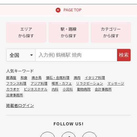
PAGE TOP
エリア
駅・路線
カテゴリー
から探す
から探す
から探す
検索
人気キーワード
居酒屋
和食
焼き鳥
懐石・会席料理
焼肉
イタリア料理
フランス料理
アジア料理
喫茶・カフェ
リラクゼーション
マッサージ
カラオケ
ビジネスホテル
内科
小児科
動物病院
会計事務所
法律事務所
掲載者ログイン
FOLLOW US!