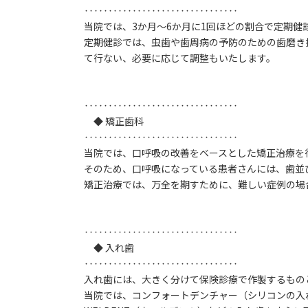
‥‥‥‥‥‥‥‥‥‥‥‥‥‥‥‥
当院では、3か月～6か月に1回ほどの割合で定期
定期健診では、虫歯や歯周病の予防のための歯磨き
て行ない、必要に応じて調整もいたします。
‥‥‥‥‥‥‥‥‥‥‥‥‥‥‥‥
◆ 矯正歯科
‥‥‥‥‥‥‥‥‥‥‥‥‥‥‥‥
当院では、口呼吸の改善をベースとした矯正治療を
そのため、口呼吸になっている患者さんには、歯並
矯正治療では、万全を期すために、難しい症例の場
‥‥‥‥‥‥‥‥‥‥‥‥‥‥‥‥
◆ 入れ歯
‥‥‥‥‥‥‥‥‥‥‥‥‥‥‥‥
入れ歯には、大きく分けて保険診療で作製するもの
当院では、コンフォートデンチャー（シリコンの入