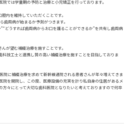
医院では学童期の予防と治療と小児矯正を行っております。
口腔内を維持していただくことです。
から歯周病が始まるか予測がつきます。
”“どうすれば歯周病からお口を護ることができるか”を共有し歯周病
者さんが望む補綴治療を施すことです。
歯科技工士と連携し質の高い補綴治療を施すことを目指しておりま
科医院に補綴治療を求めて新幹線通院される患者さんが年々増えてきま
前に医院を開院し、この度、医療設備の充実を計り私自身の住居があるメ
の方々にとって大切な歯科医院となりたいと考えておりますので何卒