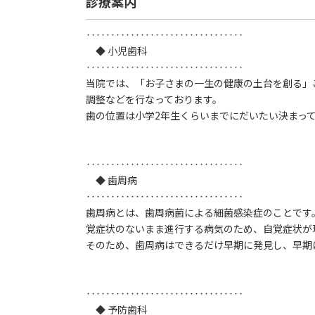
診療案内
‥‥‥‥‥‥‥‥‥‥‥‥‥‥‥‥
◆ 小児歯科
‥‥‥‥‥‥‥‥‥‥‥‥‥‥‥‥
当院では、「お子さまの一生の健康の土台を創る」
調整などを行なっております。
歯の位置は小学2年生くらいまでにだいたい決まっ
‥‥‥‥‥‥‥‥‥‥‥‥‥‥‥‥
◆ 歯周病
‥‥‥‥‥‥‥‥‥‥‥‥‥‥‥‥
歯周病とは、歯周病菌による細菌感染症のことです
覚症状のないまま進行する病気のため、自覚症状が
そのため、歯周病はできるだけ早期に発見し、早期
‥‥‥‥‥‥‥‥‥‥‥‥‥‥‥‥
◆ 予防歯科