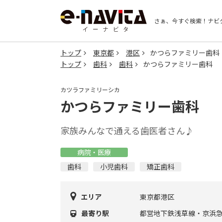
さぁ、今すぐ検索！
ナビ
トップ
東京都
港区
かつらファミリー歯科
トップ
歯科
歯科
かつらファミリー歯科
カツラファミリーシカ
かつらファミリー歯科
家族みんなで通える歯医者さん♪
病院・医療
歯科
小児歯科
矯正歯科
エリア
東京都港区
最寄り駅
都営地下鉄浅草線・京浜急行