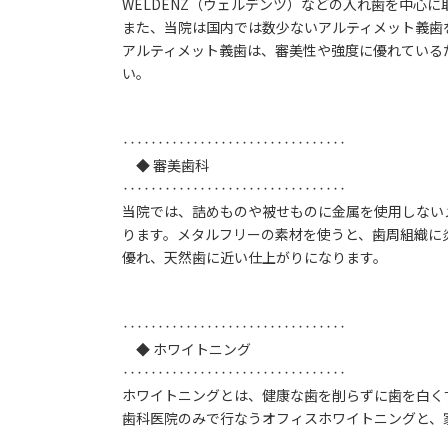
WELDENZ（ウェルデンツ）などの入れ歯を中心
また、当院は国内では数少ないアルティメット義歯
アルティメット義歯は、審美性や強度に優れている
い。
‥‥‥‥‥‥‥‥‥‥‥‥‥‥‥‥
◆ 審美歯科
‥‥‥‥‥‥‥‥‥‥‥‥‥‥‥‥
当院では、詰めものや被せものに金属を使用しないメ
ります。メタルフリーの素材を使うと、歯周組織に
優れ、天然歯に近い仕上がりになります。
‥‥‥‥‥‥‥‥‥‥‥‥‥‥‥‥
◆ ホワイトニング
‥‥‥‥‥‥‥‥‥‥‥‥‥‥‥‥
ホワイトニングとは、健康な歯を削らずに歯を白く
歯科医院のみで行なうオフィスホワイトニングと、