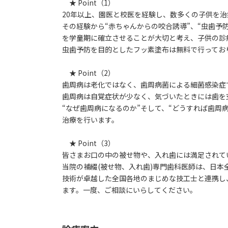
★ Point（1）
20年以上、園医と校医を経験し、数多くの子供を
その経験から“赤ちゃんからの咬合誘導”、“虫歯予防
を学童期に確立させることが大切と考え、子供の診
虫歯予防を目的としたフッ素塗布は無料で行ってお
★ Point（2）
歯周病は老化ではなく、歯周病菌による細菌感染症
歯周病は自覚症状が少なく、気づいたときには歯を
“なぜ歯周病になるのか”そして、“どうすれば歯周
治療を行います。
★ Point（3）
皆さまお口の中の被せ物や、入れ歯には満足されて
当院の補綴(被せ物、入れ歯)専門歯科医師は、日
技術が卓越した全国各地のまじめな技工士と連携し、
ます。一度、ご相談にいらしてください。