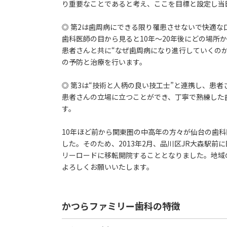
り重要なことであると考え、ここを目標と設定し当
◎ 第2は歯周病にできる限り罹患させないで快適な
歯科医師の目から見ると10年～20年後にどの場所
患者さんと共に“なぜ歯周病になり進行していくのか
の予防と治療を行います。
◎ 第3は“技術と人柄の良い技工士”と連携し、患
患者さんの立場に立つことができ、丁寧で熟練した
す。
10年ほど前から関東圏の中高年の方々が仙台の歯
した。そのため、2013年2月、品川区JR大森駅
リーロードに移転開院することとなりました。地域
よろしくお願いいたします。
かつらファミリー歯科の特徴