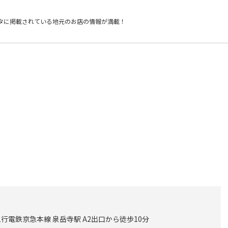
タに掲載されている
地元のお店の情報が満載！
電鉄京急本線 泉岳寺駅 A2出口から徒歩10分