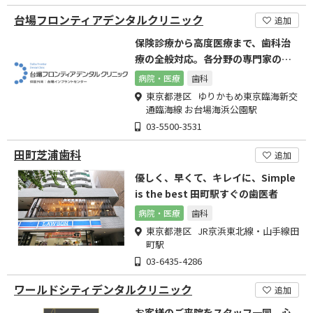
台場フロンティアデンタルクリニック
追加
保険診療から高度医療まで、歯科治
療の全般対応。各分野の専門家のい
るクリニックです。
病院・医療
歯科
東京都港区 ゆりかもめ東京臨海新交
通臨海線 お台場海浜公園駅
03-5500-3531
田町芝浦歯科
追加
優しく、早くて、キレイに、Simple
is the best 田町駅すぐの歯医者
病院・医療
歯科
東京都港区 JR京浜東北線・山手線田
町駅
03-6435-4286
ワールドシティデンタルクリニック
追加
お客様のご来院をスタッフ一同、心