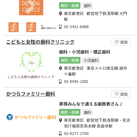
病院・医療
歯科
東京都港区 都営地下鉄浅草線 大門
駅
03-3431-6488
こどもと女性の歯科クリニック
追加
歯科・小児歯科・矯正歯科
病院・医療
小児歯科
東京都港区 東京メトロ南北線 麻布
十番駅
03-6435-2281
かつらファミリー歯科
追加
家族みんなで通える歯医者さん♪
病院・医療
歯科
東京都港区 都営地下鉄浅草線・京浜
急行電鉄京急本線 泉岳寺駅
03-6277-2700