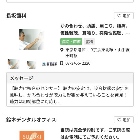
長坂歯科
追加
かみ合わせ、頭痛、肩こり、腰痛、
仮性難聴、耳鳴り、突発性難聴、め
まい、かみ合わせ診療案内。
病院・医療
歯科
東京都港区 JR京浜東北線・山手線
田町駅
03-3455-2220
メッセージ
【聴力は咬合のセンサー】 聴力の安定は、咬合状態の安定を
意味し、かみ合わせが聴力に影響を与えていることを発見！
聴力は咀嚼部位に対応し...
鈴木デンタルオフィス
追加
当院は完全予約制です。ご来院の際
はお電話にてご予約ください。