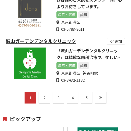
よりお待ちしています。
病院・医療
歯科
東京都港区
03-5783-8011
城山ガーデンデンタルクリニック
追加
「城山ガーデンデンタルクリニッ
ク」は精確な歯科治療で、忙しいビ
ジネスマンにも人気！
病院・医療
歯科
東京都港区 神谷町駅
03-3432-1182
1
2
3
4
5
ピックアップ