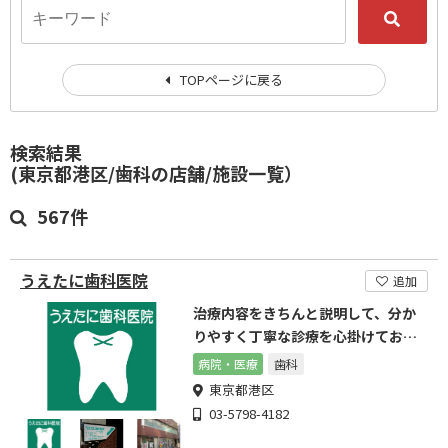
TOPページに戻る
検索結果
(東京都港区/歯科の店舗/施設一覧）
567件
うえたに歯科医院
追加
治療内容をきちんと説明して、分か
りやすく丁寧な診療を心掛けており
ます。
病院・医療
歯科
東京都港区
03-5798-4182