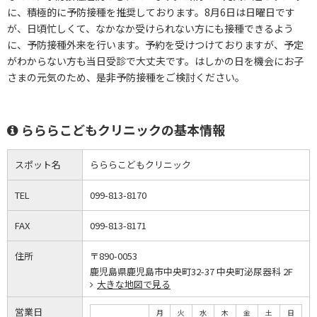
に、積極的に予防接種を推奨しております。8月6日は日曜日です
が、日頃忙しくて、なかなか受けられない方にも接種できるよう
に、予防接種外来を行います。予約を受けつけておりますが、予定
がわからない方も当日受診で大丈夫です。はしかの日を機会にお子
さまの元気のため、是非予防接種をご検討ください。
らららこどもクリニックの基本情報
スポット名
らららこどもクリニック
TEL
099-813-8170
FAX
099-813-8171
住所
〒890-0053
鹿児島県鹿児島市中央町32-37 中央町泌尿器科 2F
大きな地図で見る
営業日
月
火
水
木
金
土
日