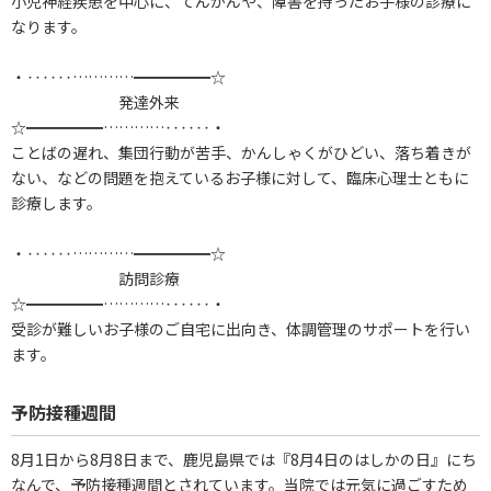
小児神経疾患を中心に、てんかんや、障害を持ったお子様の診療に
なります。
・‥‥‥…………━━━━━☆
発達外来
☆━━━━━…………‥‥‥・
ことばの遅れ、集団行動が苦手、かんしゃくがひどい、落ち着きが
ない、などの問題を抱えているお子様に対して、臨床心理士ともに
診療します。
・‥‥‥…………━━━━━☆
訪問診療
☆━━━━━…………‥‥‥・
受診が難しいお子様のご自宅に出向き、体調管理のサポートを行い
ます。
予防接種週間
8月1日から8月8日まで、鹿児島県では『8月4日のはしかの日』にち
なんで、予防接種週間とされています。当院では元気に過ごすため