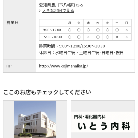
愛知県豊川市八幡町75-5
大きな地図で見る
営業日
月
火
水
木
金
土
日
9:00～12:00
◯
◯
◯
◯
◯
◯
×
15:30～18:30
◯
◯
×
◯
◯
×
×
診察時間：
9:00～12:00/15:30～18:30
休診日：
水曜日午後・土曜日午後･日曜日･祝日
HP
http://www.kojimanaika.jp/
ここのお店もチェックしてください