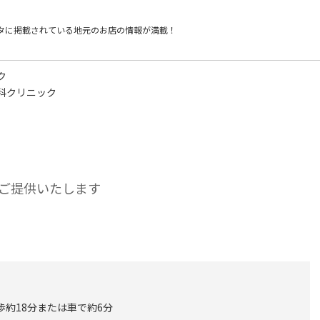
タに掲載されている
地元のお店の情報が満載！
ク
科クリニック
ご提供いたします
歩約18分または車で約6分