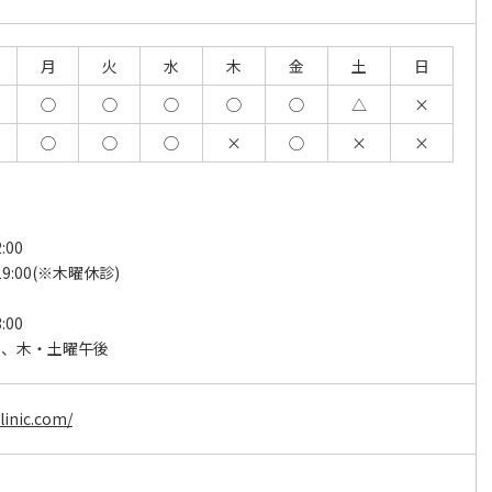
月
火
水
木
金
土
日
◯
◯
◯
◯
◯
△
×
◯
◯
◯
×
◯
×
×
:00
19:00(※木曜休診)
:00
日、木・土曜午後
linic.com/