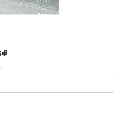
情報
ック