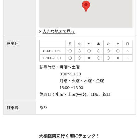
大きな地図で見る
営業日
月
火
水
木
金
土
日
8:30～11:30
◯
◯
◯
◯
◯
◯
×
15:00～18:00
◯
◯
×
◯
◯
×
×
診療時間：
月曜～土曜
8:30～11:30
月曜・火曜・木曜・金曜
15:00～18:00
休診日：
水曜・土曜(午後)、日曜、祝日
駐車場
あり
大橋医院に行く前にチェック！