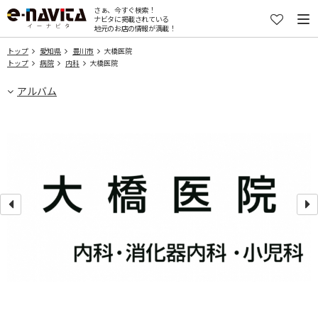
さぁ、今すぐ検索！
ナビタに掲載されている
地元のお店の情報が満載！
トップ
愛知県
豊川市
大橋医院
トップ
病院
内科
大橋医院
アルバム