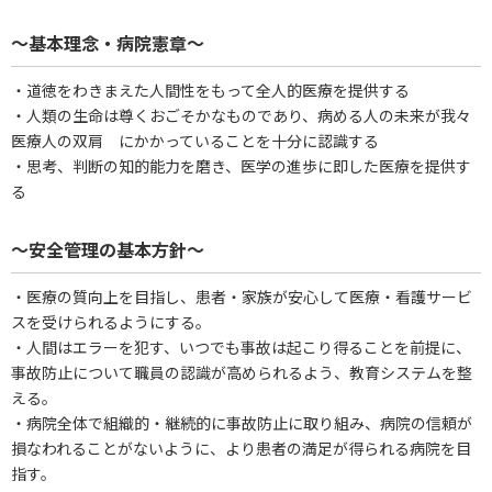
～基本理念・病院憲章～
・道徳をわきまえた人間性をもって全人的医療を提供する
・人類の生命は尊くおごそかなものであり、病める人の未来が我々
医療人の双肩 にかかっていることを十分に認識する
・思考、判断の知的能力を磨き、医学の進歩に即した医療を提供す
る
～安全管理の基本方針～
・医療の質向上を目指し、患者・家族が安心して医療・看護サービ
スを受けられるようにする。
・人間はエラーを犯す、いつでも事故は起こり得ることを前提に、
事故防止について職員の認識が高められるよう、教育システムを整
える。
・病院全体で組織的・継続的に事故防止に取り組み、病院の信頼が
損なわれることがないように、より患者の満足が得られる病院を目
指す。