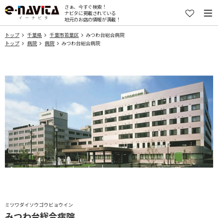
さぁ、今すぐ検索！
ナビタに掲載されている
地元のお店の情報が満載！
トップ
千葉県
千葉市若葉区
みつわ台総合病院
トップ
病院
病院
みつわ台総合病院
ミツワダイソウゴウビョウイン
みつわ台総合病院