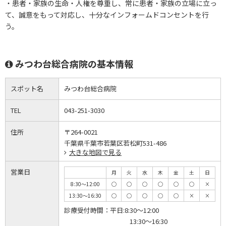
・患者・家族の生命・人権を尊重し、常に患者・家族の立場に立っ
て、誠意をもって対応し、十分なインフォームドコンセントを行
う。
みつわ台総合病院の基本情報
スポット名
みつわ台総合病院
TEL
043-251-3030
住所
〒264-0021
千葉県千葉市若葉区若松町531-486
大きな地図で見る
営業日
月
火
水
木
金
土
日
8:30～12:00
◯
◯
◯
◯
◯
◯
×
13:30～16:30
◯
◯
◯
◯
◯
×
×
診療受付時間：
平日:8:30～12:00
13:30～16:30