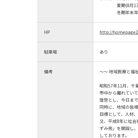
夏期(8月1
冬期年末年始
HP
http://homepage2.
駐車場
あり
備考
～～ 地域医療と福
昭和57年11月、
市中から離れてい
理想とし、今日ま
同時に、地域の皆
目標として、人材
又、平成8年に社会
ずみ苑」を開設し、
しております。