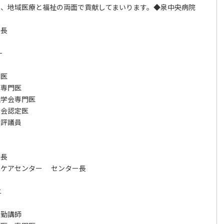
え、地域医療と福祉の両面で貢献してまいります。◆泉中央病院
長
順一
医
専門医
学会専門医
会認定医
評議員
院長
ケアセンター センター長
ニ
勤講師