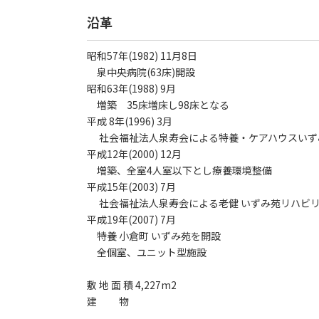
沿革
昭和57年(1982) 11月8日
泉中央病院(63床)開設
昭和63年(1988) 9月
増築 35床増床し98床となる
平成 8年(1996) 3月
社会福祉法人泉寿会による特養・ケアハウスいず
平成12年(2000) 12月
増築、全室4人室以下とし療養環境整備
平成15年(2003) 7月
社会福祉法人泉寿会による老健 いずみ苑リハビ
平成19年(2007) 7月
特養 小倉町 いずみ苑を開設
全個室、ユニット型施設
敷 地 面 積 4,227m2
建 物