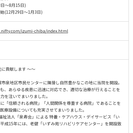
3日～8月15日)
(12月29日～1月3日)
nifty.com/izumi-chiba/index.html
祉に貢献します ～～
千葉市泉地区市民センターに隣接し自然豊かなこの地に当院を開設。
ても、あらゆる疾患に迅速に対応でき、適切な治療が行えることを
で力を注いでまいりました。
様に「信頼される病院」「人間関係を尊重する病院」であることを
、医療設備についても充実させてまいりました。
福祉法人「泉寿会」による 特養・ケアハウス・デイサービス「い
平成15年には、老健「いずみ苑リハビリケアセンター」を開設致