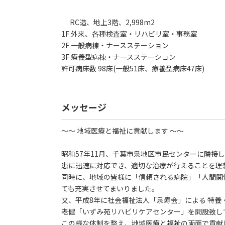
RC造、地上3階、2,998m2
1F 外来、各種検査室・リハビリ室・事務室
2F 一般病棟・ナースステーション
3F 療養型病棟・ナースステーション
許可病床数 98床(一般51床、療養型病床47床)
メッセージ
～～ 地域医療と福祉に貢献します ～～
昭和57年11月、千葉市泉地区市民センターに隣接
患に迅速に対応でき、適切な治療が行えることを理
同時に、地域の皆様に「信頼される病院」「人間関
ても充実させてまいりました。
又、平成8年に社会福祉法人「泉寿会」による 特養
老健「いずみ苑リハビリケアセンター」を開設致し
この様な体制を整え、地域医療と福祉の両面で貢献