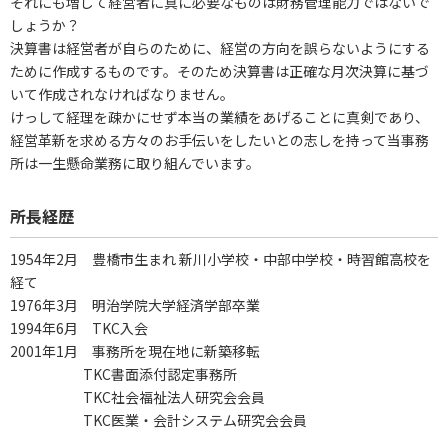
それにも増して経営者に真に必要なものは財務管理能力ではないで
しょうか？
決算書は経営者が自らのために、経営の方向を誤らないようにする
ために作成するものです。そのため決算書は正確な月次決算に基づ
いて作成されなければなりません。
けっして経理を疎かにせず本当の業績をあげることに真剣であり、
経営革新を求める方々のお手伝いをしたいとの志しを持って当事務
所は一生懸命業務に取り組んでいます。
所長経歴
1954年2月 豊橋市生まれ 新川小学校・中部中学校・時習館高校を
経て
1976年3月 明治学院大学経済学部卒業
1994年6月 TKC入会
2001年1月 事務所を現在地に新築移転
TKC書面添付認定事務所
TKC社会福祉法人研究会会員
TKC医業・会計システム研究会会員