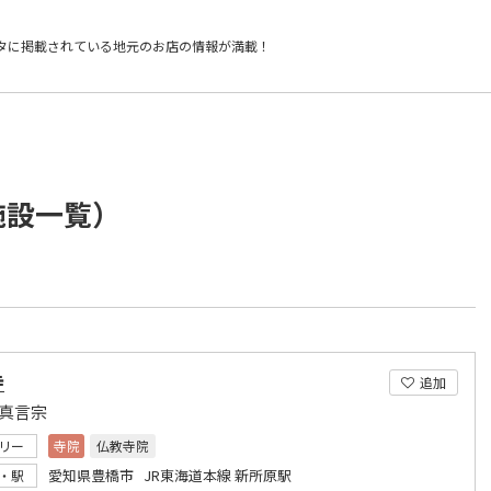
タに掲載されている
地元のお店の情報が満載！
施設一覧）
寺
追加
 真言宗
リー
寺院
仏教寺院
愛知県豊橋市 JR東海道本線 新所原駅
・駅