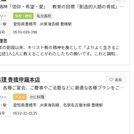
建学の精神「信仰・希望・愛」 教育の目標「創造的人間の育成」 教育の方針「希望の教育」
リー
学校・教育
私立高校
愛知県豊橋市 JR東海各線 豊橋駅
・駅
0570-039-396
番号
理念
2年の創設以来、キリスト教の精神を基として「よりよく生きるこ
生徒1人1人に教えることがわたしたちの願いです。これと調和...
料理 豊橋甲羅本店
追加
忘年会、各種ご宴会、ご慶事やご法要などに最適な各種プランをご用意
リー
グルメ
かに料理
愛知県豊橋市 JR東海各線、名鉄名古屋本線 豊橋駅
・駅
0532-31-0125
番号