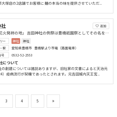
郡大塚店の2店舗でお客様に 麺の本当の味を提供させていただ...
神社
追加
「手筒花火発祥の地」 吉田神社の例祭は豊橋祇園祭としてその名を知られる
リー
神社
神社
愛知県豊橋市 豊橋駅より市電（路面電車）
・駅
0532-52-2553
番号
社について
社の創建については諸説ありますが、旧社家の文書によると天治元
24）疫病流行が契機であったとされます。元吉田城内天王宮...
3
4
5