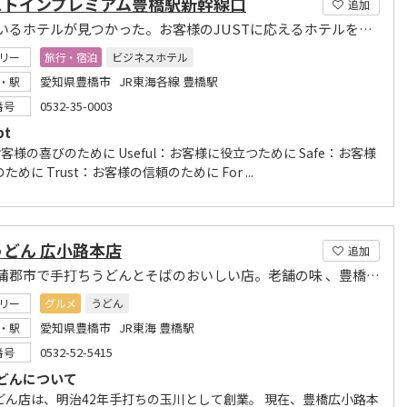
ストインプレミアム豊橋駅新幹線口
追加
探しているホテルが見つかった。お客様のJUSTに応えるホテルを目指す「ジャストイン」
リー
旅行・宿泊
ビジネスホテル
愛知県豊橋市 JR東海各線 豊橋駅
・駅
0532-35-0003
番号
pt
お客様の喜びのために Useful：お客様に役立つために Safe：お客様
ために Trust：お客様の信頼のために For ...
うどん 広小路本店
追加
豊橋市蒲郡市で手打ちうどんとそばのおいしい店。老舗の味 、豊橋カレーうどんもあります。
リー
グルメ
うどん
愛知県豊橋市 JR東海 豊橋駅
・駅
0532-52-5415
番号
どんについて
どん店は、明治42年手打ちの玉川として創業。 現在、豊橋広小路本