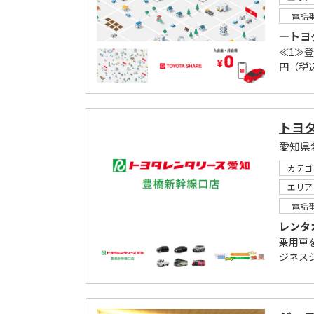
電話
―トヨ
≪1≫
円（税
トヨ
愛知県
カテゴ
エリア
電話
レンタ
乗用車
ジネス