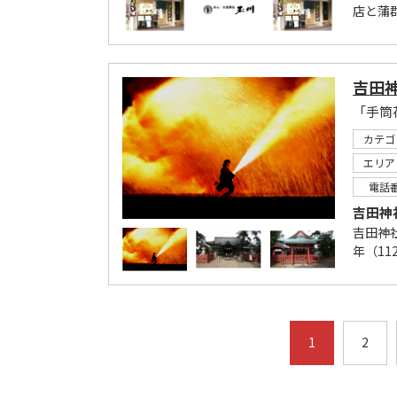
店と蒲
吉田
カテゴ
エリア
電話
吉田神
吉田神
年（11
1
2