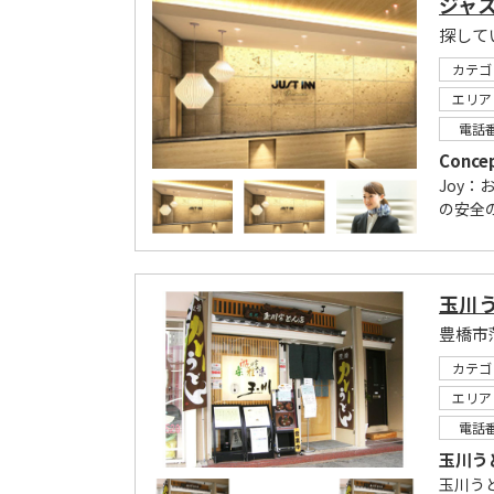
ジャ
カテゴ
エリア
電話
Conce
Joy：
の安全の
玉川
カテゴ
エリア
電話
玉川う
玉川う