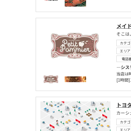
メイ
そこは
カテゴ
エリア
電話
―シス
当店は
[1時間]
トヨタ
カーシ
カテゴ
エリア