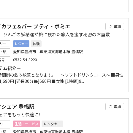
ドカフェ&バー プティ・ポミエ
追加
、りんごの妖精達が旅に疲れた旅人を癒す秘密のお屋敷
リー
レジャー
体験
愛知県豊橋市 JR東海東海道本線 豊橋駅
・駅
0532-54-3220
番号
テム紹介―
時間制の飲み放題となります。 ～ソフトドリンクコース～ ■男性
1,690円 [延長30分毎]660円 ■女性 [1時間]9...
シェア 豊橋駅
追加
ェアをもっと快適に!
リー
生活・サービス
レンタカー
愛知県豊橋市 JR東海東海道本線 豊橋駅
・駅