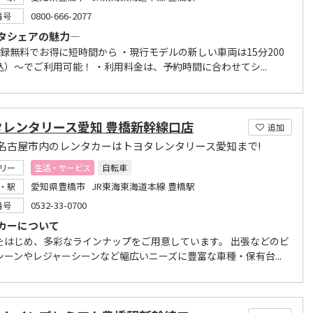
0800-666-2077
番号
タシェアの魅力―
登録無料でお得に短時間から ・現行モデルの新しい車両は15分200
込）～でご利用可能！ ・利用料金は、予約時間に合わせてシ...
タレンタリース愛知 豊橋新幹線口店
追加
名古屋市内のレンタカーはトヨタレンタリース愛知まで!
リー
生活・サービス
自転車
愛知県豊橋市 JR東海東海道本線 豊橋駅
・駅
0532-33-0700
番号
カーについて
をはじめ、多彩なラインナップをご用意しています。 出張などのビ
シーンやレジャーシーンなど幅広いニーズに豊富な車種・保有台...