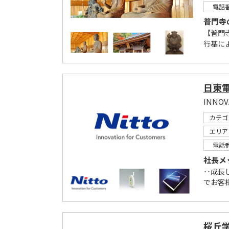
電話
普門寺
【普門
行基によ
日東
INNOV
カテゴ
エリア
電話
社長メ
‥成長
でお客様
桜丘