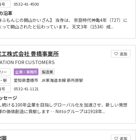
0532-41-4500
番号
の沿革
寺ふもんじの開山かいざん】 当寺は、 奈良時代神亀4年（727）に
って開山されたと伝わっています。 天文3年（1534）成...
電工株式会社 豊橋事業所
追加
ATION FOR CUSTOMERS
リー
企業・事務所
製造業
愛知県豊橋市 JR東海道本線 新所原駅
・駅
0532-41-1121
番号
ッセージ
し続ける100年企業を目指しグローバル化を加速させ、新しい発想
の価値創造に貢献します‥ Nittoグループは1918年...
学園
追加