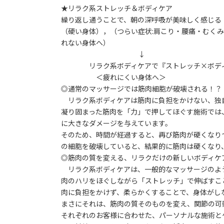
★リラク系ストレッチ＆ボディケア
繰り返し通うことで、朝の深呼吸が美味しく感じる
（硬い身体），（つらい症状:肩こり・腰痛・むくみ
れない身体へ）
↓
リラク系ボディケアで『ストレッチ×ボデ
＜疲れにくい身体へ＞
◎通常のマッサージでは筋肉細胞が破壊される！？
リラク系ボディケアは筋肉に負担をかけない、独
凝り固まった筋肉を「力」で押してほぐす施術では
に大きなダメージを与えています。
そのため、時間が経過すると、再び筋肉が硬くなり
の細胞を破壊していると、結果的に筋肉は硬くなり
◎筋肉の質を変える、リラクだけの新しいボディケ
リラク系ボディケアは、一般的なマッサージのよ
肉のハリをほぐしながら「ストレッチ」で伸ばすこ
肉に負担をかけず、柔らかくすることで、身体がし
まさにそれは、筋肉の質そのものを変え、関節の可
それぞれのお客様に合わせた、パーソナルな施術と