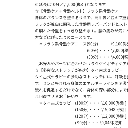
※延長は10分／\1,000(税別)となります。
☆【骨盤ケア＋骨盤ベルト】リラク系骨盤ケア
身体のバランスを整えるうえで、肩甲骨と並んで重
リラクが独自に開発した骨盤用ラバーバンドとスト
の崩れた骨盤をすっきり整えます。腰の痛みが気に
方などにぴったりのコースです。
＊リラク系骨盤ケアコース(90分)・・・ \9,100[税
(60分)・・・ \7,000[税
(30分)・・・ \4,600[税
（お好みやパーツに合わせたリラクケイボディケア
☆【多彩なストレッチが魅力】タイ古式セラピー
タイ古式セラピーの多彩なストレッチには、呼吸を
す。センと呼ばれる身体のエネルギーラインを刺激
流れを促進するだけでなく、身体の深い部分にまで
え回復させるお手伝いをします。
＊タイ古式セラピー(180分)・・・ \18,000[税別]
(150分)・・・ \15,048[税別]
(120分)・・・ \12,000[税別]
( 90分)・・・ \9,048[税別]