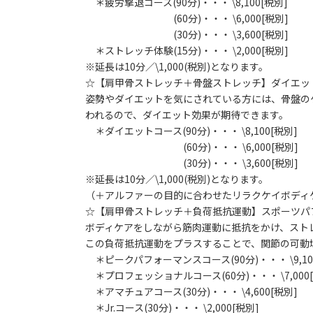
＊疲労撃退コース(90分)・・・ \8,100[税別]
(60分)・・・ \6,000[税別]
(30分)・・・ \3,600[税別]
＊ストレッチ体験(15分)・・・ \2,000[税別]
※延長は10分／\1,000(税別)となります。
☆【肩甲骨ストレッチ＋骨盤ストレッチ】ダイエッ
姿勢やダイエットを気にされている方には、骨盤の
われるので、ダイエット効果が期待できます。
＊ダイエットコース(90分)・・・ \8,100[税別]
(60分)・・・ \6,000[税別]
(30分)・・・ \3,600[税別]
※延長は10分／\1,000(税別)となります。
（＋アルファーの目的に合わせたリラクケイボディ
☆【肩甲骨ストレッチ＋負荷抵抗運動】スポーツパ
ボディケアをしながら筋肉運動に抵抗をかけ、スト
この負荷抵抗運動をプラスすることで、関節の可動
＊ピークパフォーマンスコース(90分)・・・ \9,10
＊プロフェッショナルコース(60分)・・・ \7,000
＊アマチュアコース(30分)・・・ \4,600[税別]
＊Jr.コース(30分)・・・ \2,000[税別]