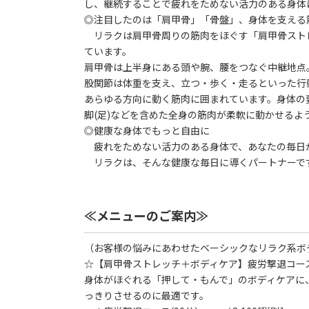
し、継続することで疲れをためない活力のある身体
◎注目したのは「肩甲骨」「骨盤」、身体を支える
リラクは肩甲骨周りの筋肉をほぐす「肩甲骨スト
ています。
肩甲骨は上半身にある頭や腕、腰をつなぐ中継地点
股関節は体重を支え、立つ・歩く・走るといった行
あらゆる方向に動く筋肉に囲まれています。身体の
脚(足)などを含めた全身の筋肉が柔軟に動かせる
◎健康な身体でもっと自由に
疲れをためない活力のある身体で、あなたの毎日
リラクは、そんな健康な毎日に導くパートナーで
≪メニューのご案内≫
（お客様の悩みにあわせたベーシックなリラク系ボ
☆【肩甲骨ストレッチ＋ボディケア】疲労撃退コー
身体がほぐれる「押して・もんで」のボディケアに
っきりさせるのに最適です。