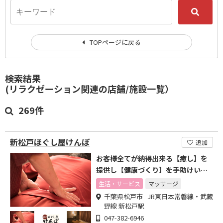
TOPページに戻る
検索結果
(リラクゼーション関連の店舗/施設一覧）
269件
新松戸ほぐし屋けんぼ
追加
お客様全てが納得出来る【癒し】を
提供し【健康づくり】を手助けいた
します
生活・サービス
マッサージ
千葉県松戸市 JR東日本常磐線・武蔵
野線 新松戸駅
047-382-6946