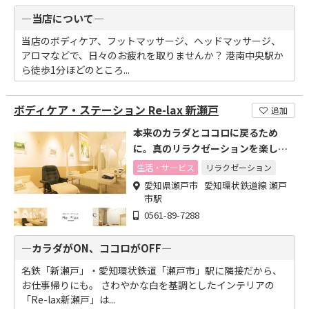
―当店について―
当店のボディケア、フットマッサージ、ヘッドマッサージ、
アロマなどで、日々のお疲れを取りませんか？ 港南中央駅か
ら徒歩1分ほどのところ...
ボディケア・ステーション Re-lax 新瀬戸
追加
本来のカラダとココロに戻るため
に。真のリラクゼーションを楽しむ
場が、駅のお隣にあります。
生活・サービス
リラクゼーション
愛知県瀬戸市 愛知環状鉄道線 瀬戸
市駅
0561-89-7288
―カラダがON、ココロがOFF―
名鉄「新瀬戸」・愛知環状鉄道「瀬戸市」駅に隣接だから、
お仕事帰りにも。 さわやかな白を基調としたインテリアの
「Re-lax新瀬戸」は...