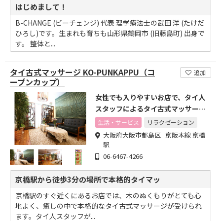
はじめまして！
B-CHANGE (ビーチェンジ) 代表 理学療法士の武田 洋 (たけだ
ひろし)です。生まれも育ちも山形県鶴岡市 (旧藤島町) 出身で
す。 整体と...
タイ古式マッサージ KO-PUNKAPPU（コ
追加
ープンカップ）
女性でも入りやすいお店で、タイ人
スタッフによるタイ古式マッサージ
を堪能できます
生活・サービス
リラクゼーション
大阪府大阪市都島区 京阪本線 京橋
駅
06-6467-4266
京橋駅から徒歩3分の場所で本格的タイマッ
京橋駅のすぐ近くにあるお店では、木のぬくもりがとても心
地よく、癒しの中で本格的なタイ古式マッサージが受けられ
ます。タイ人スタッフが...