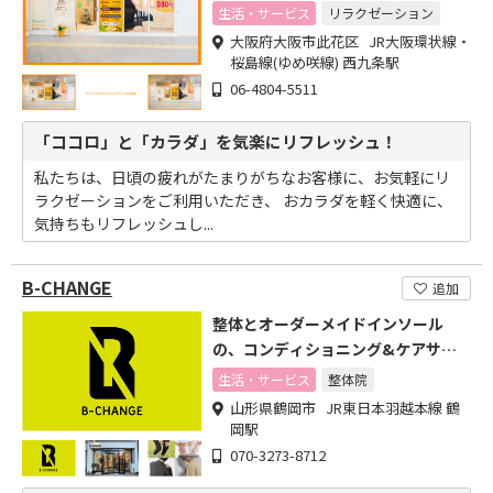
クリフレッシュきらく」です
生活・サービス
リラクゼーション
大阪府大阪市此花区 JR大阪環状線・
桜島線(ゆめ咲線) 西九条駅
06-4804-5511
「ココロ」と「カラダ」を気楽にリフレッシュ！
私たちは、日頃の疲れがたまりがちなお客様に、お気軽にリ
ラクゼーションをご利用いただき、 おカラダを軽く快適に、
気持ちもリフレッシュし...
B-CHANGE
追加
整体とオーダーメイドインソール
の、コンディショニング&ケアサロ
ン
生活・サービス
整体院
山形県鶴岡市 JR東日本羽越本線 鶴
岡駅
070-3273-8712