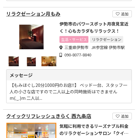
リラクゼーション月もみ
追加
伊勢市のパワースポット月夜見宮近
く！心もカラダもリラックス！
生活・サービス
リラクゼーション
三重県伊勢市 JR参宮線 伊勢市駅
090-8077-8840
メッセージ
【もみほぐし20分1000円のお店‼】 ベッド一台、スタッフ一
人の小さな店ですので二人以上の同時施術はできません
m(._.)m 二人以...
クイックリフレッシュきらく 西九条店
追加
気軽に利用できるリーズナブル料金
のリラクゼーションサロン「クイッ