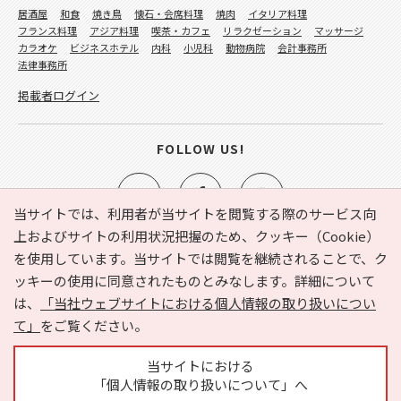
居酒屋
和食
焼き鳥
懐石・会席料理
焼肉
イタリア料理
フランス料理
アジア料理
喫茶・カフェ
リラクゼーション
マッサージ
カラオケ
ビジネスホテル
内科
小児科
動物病院
会計事務所
法律事務所
掲載者ログイン
FOLLOW US!
当サイトでは、利用者が当サイトを閲覧する際のサービス向
上およびサイトの利用状況把握のため、クッキー（Cookie）
を使用しています。当サイトでは閲覧を継続されることで、ク
e-NAVITA（イーナビタ）とは？
お気に入り
ヘルプ
ッキーの使用に同意されたものとみなします。詳細について
利用規約
個人情報の取り扱いについて
運営会社
は、
「当社ウェブサイトにおける個人情報の取り扱いについ
サイトマップ
広告掲載に関するお問い合わせ
て」
をご覧ください。
サイトの内容に関するお問い合わせ
当サイトにおける
「個人情報の取り扱いについて」へ