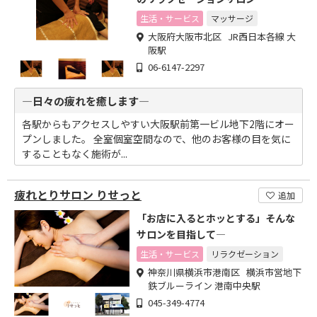
生活・サービス
マッサージ
大阪府大阪市北区 JR西日本各線 大
阪駅
06-6147-2297
―日々の疲れを癒します―
各駅からもアクセスしやすい大阪駅前第一ビル地下2階にオー
プンしました。 全室個室空間なので、他のお客様の目を気に
することもなく施術が...
疲れとりサロン りせっと
追加
「お店に入るとホッとする」そんな
サロンを目指して―
生活・サービス
リラクゼーション
神奈川県横浜市港南区 横浜市営地下
鉄ブルーライン 港南中央駅
045-349-4774