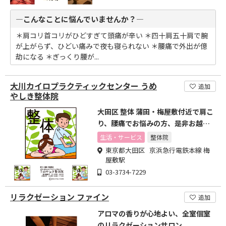
―こんなことに悩んでいませんか？―
＊肩コリ首コリがひどすぎて頭痛が辛い ＊四十肩五十肩で腕
が上がらず、ひどい痛みで夜も寝られない ＊腰痛で外出が億
劫になる ＊ぎっくり腰が...
大川カイロプラクティックセンター うめ
追加
やしき整体院
大田区 整体 蒲田・梅屋敷付近で肩こ
り、腰痛でお悩みの方、是非お越し
ください。
生活・サービス
整体院
東京都大田区 京浜急行電鉄本線 梅
屋敷駅
03-3734-7229
リラクゼーション ファイン
追加
アロマの香りが心地よい、全室個室
のリラクゼーションサロン